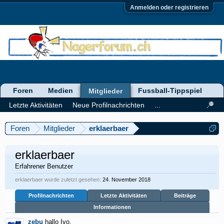
Anmelden oder registrieren
Foren
Medien
Fussball-Tippspiel
Mitglieder
Letzte Aktivitäten
Neue Profilnachrichten
...
Foren
Mitglieder
erklaerbaer
erklaerbaer
Erfahrener Benutzer
erklaerbaer wurde zuletzt gesehen:
24. November 2018
Profilnachrichten
Letzte Aktivitäten
Beiträge
Informationen
zebu
hallo Ivo,