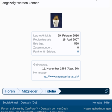
angezeigt werden können.
Letzte Aktivität:
29. Februar 2016
Registriert seit:
18. April 2007
Beiträge:
560
Zustimmungen:
0
Punkte für Erfolge:
0
Geburtstag:
11. November 1969
(Alter: 56)
Homepage:
http://www.nagerwerkstatt.ch/
Foren
Mitglieder
Fidelia
Social Aktuell
Deutsch [Du]
Kontakt
Hilfe
Forum software by XenForo™
-
Deutsch von xenDach
Nutzungsbedingungen