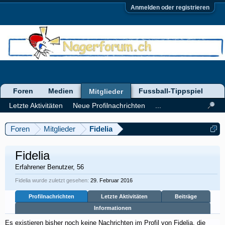
Anmelden oder registrieren
Foren
Medien
Fussball-Tippspiel
Mitglieder
Letzte Aktivitäten
Neue Profilnachrichten
...
Foren
Mitglieder
Fidelia
Fidelia
Erfahrener Benutzer
, 56
Fidelia wurde zuletzt gesehen:
29. Februar 2016
Profilnachrichten
Letzte Aktivitäten
Beiträge
Informationen
Es existieren bisher noch keine Nachrichten im Profil von Fidelia, die