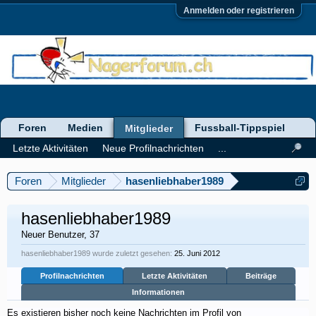
Anmelden oder registrieren
Foren
Medien
Fussball-Tippspiel
Mitglieder
Letzte Aktivitäten
Neue Profilnachrichten
...
Foren
Mitglieder
hasenliebhaber1989
hasenliebhaber1989
Neuer Benutzer
, 37
hasenliebhaber1989 wurde zuletzt gesehen:
25. Juni 2012
Profilnachrichten
Letzte Aktivitäten
Beiträge
Informationen
Es existieren bisher noch keine Nachrichten im Profil von