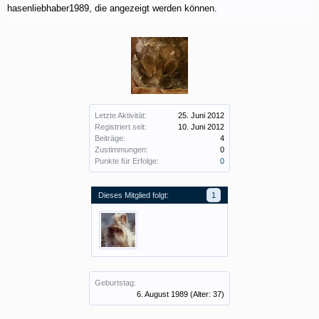
hasenliebhaber1989, die angezeigt werden können.
Letzte Aktivität:
25. Juni 2012
Registriert seit:
10. Juni 2012
Beiträge:
4
Zustimmungen:
0
Punkte für Erfolge:
0
Dieses Mitglied folgt:
1
Geburtstag:
6. August 1989
(Alter: 37)