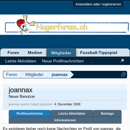
Anmelden oder registrieren
Foren
Medien
Fussball-Tippspiel
Mitglieder
Letzte Aktivitäten
Neue Profilnachrichten
...
Foren
Mitglieder
joannax
joannax
Neuer Benutzer
joannax wurde zuletzt gesehen:
4. Dezember 2009
Profilnachrichten
Letzte Aktivitäten
Beiträge
Informationen
Es existieren bisher noch keine Nachrichten im Profil von joannax, die