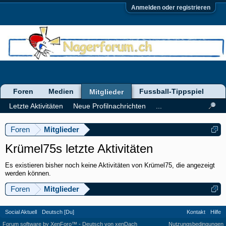
Anmelden oder registrieren
Foren
Medien
Fussball-Tippspiel
Mitglieder
Letzte Aktivitäten
Neue Profilnachrichten
...
Foren
Mitglieder
Krümel75s letzte Aktivitäten
Es existieren bisher noch keine Aktivitäten von Krümel75, die angezeigt
werden können.
Foren
Mitglieder
Social Aktuell
Deutsch [Du]
Kontakt
Hilfe
Forum software by XenForo™
-
Deutsch von xenDach
Nutzungsbedingungen