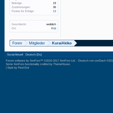
Beiträge:
19
Zustimmungen:
36
Punkte für Erfolge:
13
Geschlecht:
weiblich
Ort:
Rüti
Foren
Mitglieder
KuraiAkiko
Social Aktuell
Deutsch [Du]
Forum software by XenForo™
©2010-2017 XenForo Ltd.
-
Deutsch von xenDach
©201
Some XenForo functionality crafted by
ThemeHouse
.
|
Style by Pixel Exit