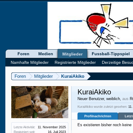
Foren
Medien
Fussball-Tippspiel
Mitglieder
Namhafte Mitglieder
Registrierte Mitglieder
Derzeitige Besu
Foren
Mitglieder
KuraiAkiko
KuraiAkiko
Neuer Benutzer
, weiblich,
aus
R
KuraiAkiko wurde zuletzt gesehen:
11
Profilnachrichten
Letzt
Es existieren bisher noch keine
Letzte Aktivität:
11. November 2025
Registriert seit:
16. Juli 2023