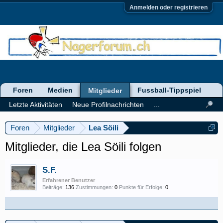
Anmelden oder registrieren
Foren
Medien
Fussball-Tippspiel
Mitglieder
Letzte Aktivitäten
Neue Profilnachrichten
...
Foren
Mitglieder
Lea Söili
Mitglieder, die Lea Söili folgen
S.F.
Erfahrener Benutzer
Beiträge:
136
Zustimmungen:
0
Punkte für Erfolge:
0