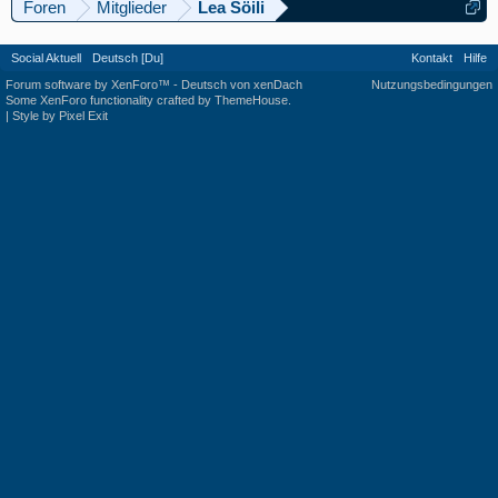
Foren
Mitglieder
Lea Söili
Social Aktuell
Deutsch [Du]
Kontakt
Hilfe
Forum software by XenForo™
-
Deutsch von xenDach
Nutzungsbedingungen
Some XenForo functionality crafted by
ThemeHouse
.
|
Style by Pixel Exit