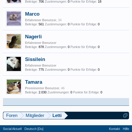
Beiträge:
706
Zustimmungen:
0
Punkte für Erfolge:
18
Marco
Erfahrener Benutzer
, 34
Beiträge:
561
Zustimmungen:
0
Punkte für Erfolge:
0
Nagerli
Erfahrener Benutzer
Beiträge:
878
Zustimmungen:
0
Punkte für Erfolge:
0
Sissilein
Erfahrener Benutzer
Beiträge:
775
Zustimmungen:
0
Punkte für Erfolge:
0
Tamara
Prominenter Benutzer
, 46
Beiträge:
2.030
Zustimmungen:
0
Punkte für Erfolge:
0
Foren
Mitglieder
Letti
Social Aktuell
Deutsch [Du]
Kontakt
Hilfe