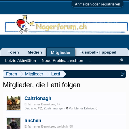
Anmelden oder registrieren
Foren
Medien
Fussball-Tippspiel
Mitglieder
Letzte Aktivitäten
Neue Profilnachrichten
...
Foren
Mitglieder
Letti
Mitglieder, die Letti folgen
Caitrionagh
Erfahrener Benutzer
, 47
Beiträge:
431
Zustimmungen:
0
Punkte für Erfolge:
0
linchen
Erfahrener Benutzer
, weiblich, 50