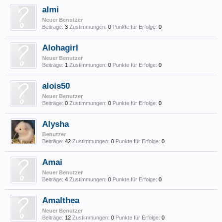
almi
Neuer Benutzer
Beiträge:
3
Zustimmungen:
0
Punkte für Erfolge:
0
Alohagirl
Neuer Benutzer
Beiträge:
1
Zustimmungen:
0
Punkte für Erfolge:
0
alois50
Neuer Benutzer
Beiträge:
0
Zustimmungen:
0
Punkte für Erfolge:
0
Alysha
Benutzer
Beiträge:
42
Zustimmungen:
0
Punkte für Erfolge:
0
Amai
Neuer Benutzer
Beiträge:
4
Zustimmungen:
0
Punkte für Erfolge:
0
Amalthea
Neuer Benutzer
Beiträge:
12
Zustimmungen:
0
Punkte für Erfolge:
0