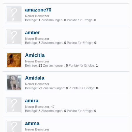
amazone70
Neuer Benutzer
Beiträge:
1
Zustimmungen:
0
Punkte für Erfolge:
0
amber
Neuer Benutzer
Beiträge:
3
Zustimmungen:
0
Punkte für Erfolge:
0
Amicitia
Neuer Benutzer
Beiträge:
23
Zustimmungen:
0
Punkte für Erfolge:
1
Amidala
Neuer Benutzer
Beiträge:
22
Zustimmungen:
0
Punkte für Erfolge:
0
amira
Neuer Benutzer
, 47
Beiträge:
8
Zustimmungen:
0
Punkte für Erfolge:
0
amma
Neuer Benutzer