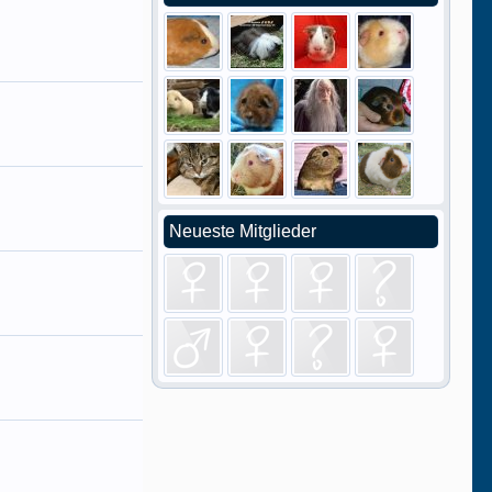
Neueste Mitglieder