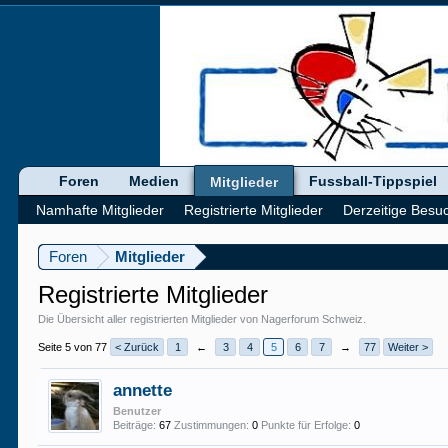
Foren
Medien
Fussball-Tippspiel
Mitglieder
Namhafte Mitglieder
Registrierte Mitglieder
Derzeitige Besu
Foren
Mitglieder
Registrierte Mitglieder
Die Übersicht aller registrierten Mitglieder von Nagerforum Schweiz.
Seite 5 von 77
< Zurück
1
←
3
4
5
6
7
→
77
Weiter >
annette
Benutzer
Beiträge:
67
Zustimmungen:
0
Punkte für Erfolge:
0