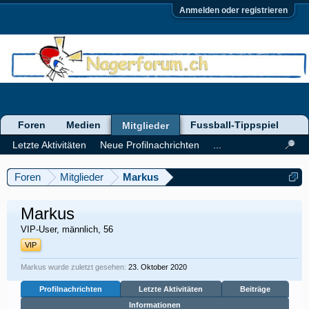
Anmelden oder registrieren
Foren
Medien
Fussball-Tippspiel
Mitglieder
Letzte Aktivitäten
Neue Profilnachrichten
...
Foren
Mitglieder
Markus
Markus
VIP-User
, männlich, 56
VIP
Markus wurde zuletzt gesehen:
23. Oktober 2020
Profilnachrichten
Letzte Aktivitäten
Beiträge
Informationen