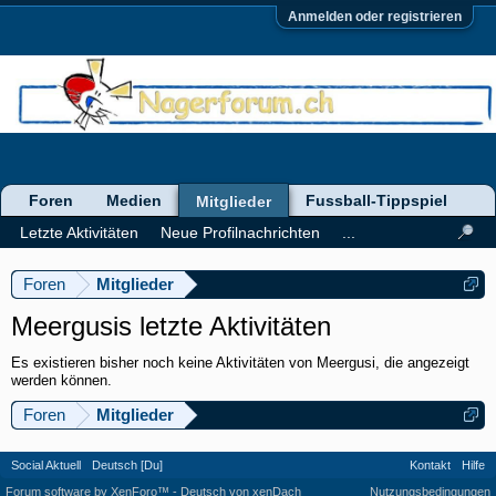
Anmelden oder registrieren
Foren
Medien
Fussball-Tippspiel
Mitglieder
Letzte Aktivitäten
Neue Profilnachrichten
...
Foren
Mitglieder
Meergusis letzte Aktivitäten
Es existieren bisher noch keine Aktivitäten von Meergusi, die angezeigt
werden können.
Foren
Mitglieder
Social Aktuell
Deutsch [Du]
Kontakt
Hilfe
Forum software by XenForo™
-
Deutsch von xenDach
Nutzungsbedingungen