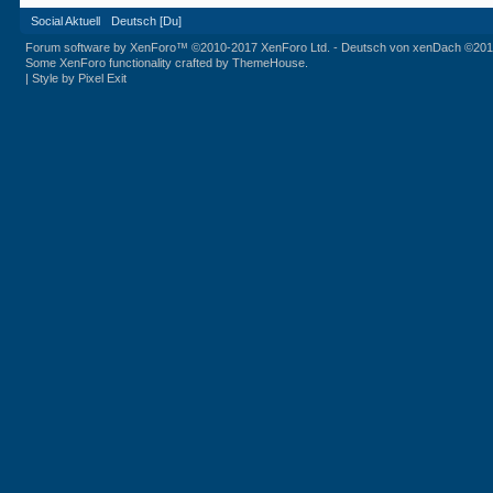
Social Aktuell
Deutsch [Du]
Forum software by XenForo™
©2010-2017 XenForo Ltd.
-
Deutsch von xenDach
©201
Some XenForo functionality crafted by
ThemeHouse
.
|
Style by Pixel Exit