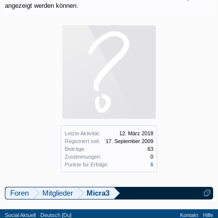
angezeigt werden können.
Letzte Aktivität:
12. März 2018
Registriert seit:
17. September 2009
Beiträge:
63
Zustimmungen:
0
Punkte für Erfolge:
6
Foren
Mitglieder
Micra3
Social Aktuell
Deutsch [Du]
Kontakt
Hilfe