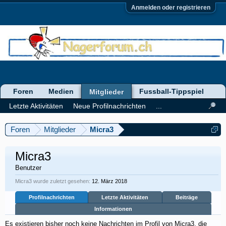
Anmelden oder registrieren
Foren
Medien
Fussball-Tippspiel
Mitglieder
Letzte Aktivitäten
Neue Profilnachrichten
...
Foren
Mitglieder
Micra3
Micra3
Benutzer
Micra3 wurde zuletzt gesehen:
12. März 2018
Profilnachrichten
Letzte Aktivitäten
Beiträge
Informationen
Es existieren bisher noch keine Nachrichten im Profil von Micra3, die