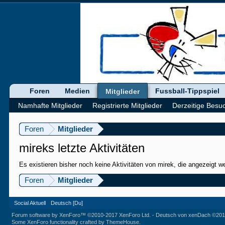
Foren
Medien
Fussball-Tippspiel
Mitglieder
Namhafte Mitglieder
Registrierte Mitglieder
Derzeitige Besu
Foren
Mitglieder
mireks letzte Aktivitäten
Es existieren bisher noch keine Aktivitäten von mirek, die angezeigt 
Foren
Mitglieder
Social Aktuell
Deutsch [Du]
Forum software by XenForo™
©2010-2017 XenForo Ltd.
-
Deutsch von xenDach
©201
Some XenForo functionality crafted by
ThemeHouse
.