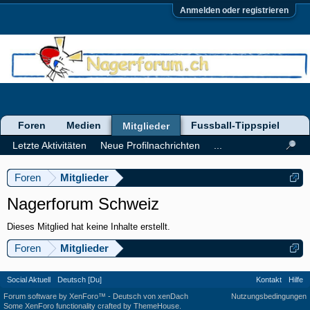
Anmelden oder registrieren
Foren
Medien
Fussball-Tippspiel
Mitglieder
Letzte Aktivitäten
Neue Profilnachrichten
...
Foren
Mitglieder
Nagerforum Schweiz
Dieses Mitglied hat keine Inhalte erstellt.
Foren
Mitglieder
Social Aktuell
Deutsch [Du]
Kontakt
Hilfe
Forum software by XenForo™
-
Deutsch von xenDach
Nutzungsbedingungen
Some XenForo functionality crafted by
ThemeHouse
.