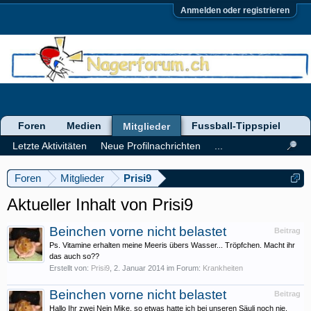
Anmelden oder registrieren
Foren
Medien
Fussball-Tippspiel
Mitglieder
Letzte Aktivitäten
Neue Profilnachrichten
...
Foren
Mitglieder
Prisi9
Aktueller Inhalt von Prisi9
Beinchen vorne nicht belastet
Beitrag
Ps. Vitamine erhalten meine Meeris übers Wasser... Tröpfchen. Macht ihr
das auch so??
Erstellt von:
Prisi9
,
2. Januar 2014
im Forum:
Krankheiten
Beinchen vorne nicht belastet
Beitrag
Hallo Ihr zwei Nein Mike, so etwas hatte ich bei unseren Säuli noch nie.