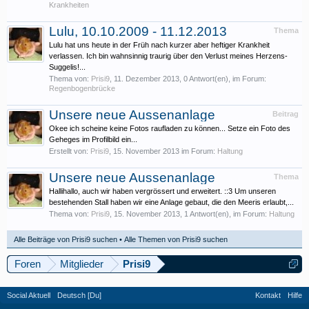
Krankheiten
Lulu, 10.10.2009 - 11.12.2013
Thema
Lulu hat uns heute in der Früh nach kurzer aber heftiger Krankheit
verlassen. Ich bin wahnsinnig traurig über den Verlust meines Herzens-
Suggelis!...
Thema von:
Prisi9
,
11. Dezember 2013
, 0 Antwort(en), im Forum:
Regenbogenbrücke
Unsere neue Aussenanlage
Beitrag
Okee ich scheine keine Fotos raufladen zu können... Setze ein Foto des
Geheges im Profilbild ein...
Erstellt von:
Prisi9
,
15. November 2013
im Forum:
Haltung
Unsere neue Aussenanlage
Thema
Hallihallo, auch wir haben vergrössert und erweitert. ::3 Um unseren
bestehenden Stall haben wir eine Anlage gebaut, die den Meeris erlaubt,...
Thema von:
Prisi9
,
15. November 2013
, 1 Antwort(en), im Forum:
Haltung
Alle Beiträge von Prisi9 suchen
Alle Themen von Prisi9 suchen
Foren
Mitglieder
Prisi9
Social Aktuell
Deutsch [Du]
Kontakt
Hilfe