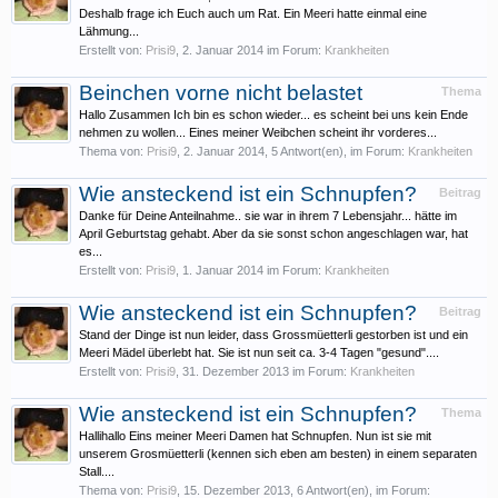
Deshalb frage ich Euch auch um Rat. Ein Meeri hatte einmal eine
Lähmung...
Erstellt von:
Prisi9
,
2. Januar 2014
im Forum:
Krankheiten
Beinchen vorne nicht belastet
Thema
Hallo Zusammen Ich bin es schon wieder... es scheint bei uns kein Ende
nehmen zu wollen... Eines meiner Weibchen scheint ihr vorderes...
Thema von:
Prisi9
,
2. Januar 2014
, 5 Antwort(en), im Forum:
Krankheiten
Wie ansteckend ist ein Schnupfen?
Beitrag
Danke für Deine Anteilnahme.. sie war in ihrem 7 Lebensjahr... hätte im
April Geburtstag gehabt. Aber da sie sonst schon angeschlagen war, hat
es...
Erstellt von:
Prisi9
,
1. Januar 2014
im Forum:
Krankheiten
Wie ansteckend ist ein Schnupfen?
Beitrag
Stand der Dinge ist nun leider, dass Grossmüetterli gestorben ist und ein
Meeri Mädel überlebt hat. Sie ist nun seit ca. 3-4 Tagen "gesund"....
Erstellt von:
Prisi9
,
31. Dezember 2013
im Forum:
Krankheiten
Wie ansteckend ist ein Schnupfen?
Thema
Hallihallo Eins meiner Meeri Damen hat Schnupfen. Nun ist sie mit
unserem Grosmüetterli (kennen sich eben am besten) in einem separaten
Stall....
Thema von:
Prisi9
,
15. Dezember 2013
, 6 Antwort(en), im Forum: