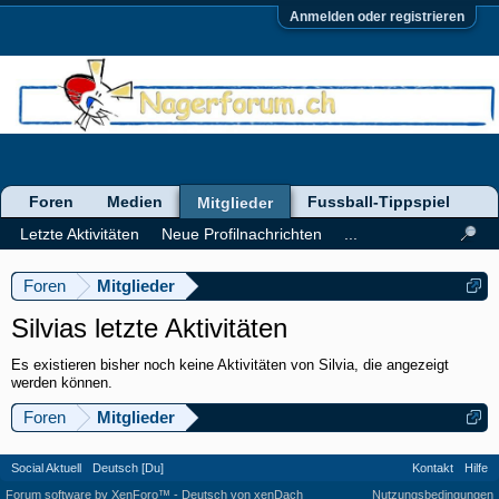
Anmelden oder registrieren
Foren
Medien
Fussball-Tippspiel
Mitglieder
Letzte Aktivitäten
Neue Profilnachrichten
...
Foren
Mitglieder
Silvias letzte Aktivitäten
Es existieren bisher noch keine Aktivitäten von Silvia, die angezeigt
werden können.
Foren
Mitglieder
Social Aktuell
Deutsch [Du]
Kontakt
Hilfe
Forum software by XenForo™
-
Deutsch von xenDach
Nutzungsbedingungen