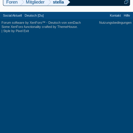
Foren
Mitglieder
stella
Social Aktuell
Deutsch [Du]
Kontakt
Hilfe
Forum software by XenForo™
-
Deutsch von xenDach
Nutzungsbedingungen
Some XenForo functionality crafted by
ThemeHouse
.
|
Style by Pixel Exit