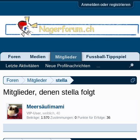
Anmelden oder registrieren
Foren
Medien
Fussball-Tippspiel
Mitglieder
Letzte Aktivitäten
Neue Profilnachrichten
...
Foren
Mitglieder
stella
Mitglieder, denen stella folgt
Meersäulimami
VIP-User
, weiblich, 40
Beiträge:
1.570
Zustimmungen:
0
Punkte für Erfolge:
36