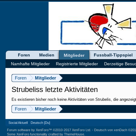
Foren
Medien
Fussball-Tippspiel
Mitglieder
Namhafte Mitglieder
Registrierte Mitglieder
Derzeitige Besu
Foren
Mitglieder
Strubeliss letzte Aktivitäten
Es existieren bisher noch keine Aktivitäten von Strubelis, die angezei
Foren
Mitglieder
Social Aktuell
Deutsch [Du]
Forum software by XenForo™
©2010-2017 XenForo Ltd.
-
Deutsch von xenDach
©201
Some XenForo functionality crafted by
ThemeHouse
.