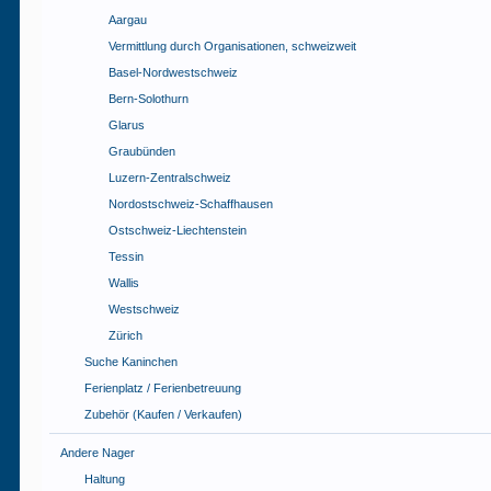
Aargau
Vermittlung durch Organisationen, schweizweit
Basel-Nordwestschweiz
Bern-Solothurn
Glarus
Graubünden
Luzern-Zentralschweiz
Nordostschweiz-Schaffhausen
Ostschweiz-Liechtenstein
Tessin
Wallis
Westschweiz
Zürich
Suche Kaninchen
Ferienplatz / Ferienbetreuung
Zubehör (Kaufen / Verkaufen)
Andere Nager
Haltung