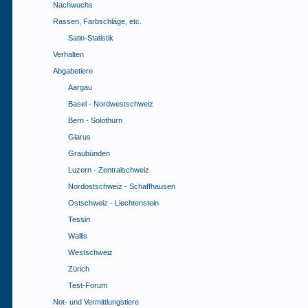
Nachwuchs
Rassen, Farbschläge, etc.
Satin-Statistik
Verhalten
Abgabetiere
Aargau
Basel - Nordwestschweiz
Bern - Solothurn
Glarus
Graubünden
Luzern - Zentralschweiz
Nordostschweiz - Schaffhausen
Ostschweiz - Liechtenstein
Tessin
Wallis
Westschweiz
Zürich
Test-Forum
Not- und Vermittlungstiere