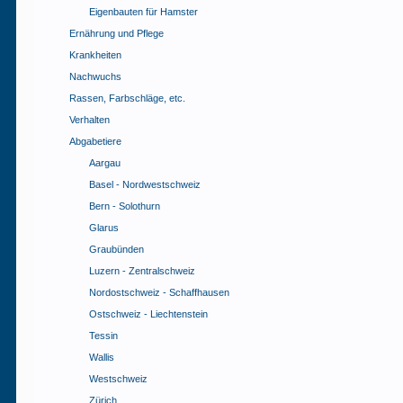
Eigenbauten für Hamster
Ernährung und Pflege
Krankheiten
Nachwuchs
Rassen, Farbschläge, etc.
Verhalten
Abgabetiere
Aargau
Basel - Nordwestschweiz
Bern - Solothurn
Glarus
Graubünden
Luzern - Zentralschweiz
Nordostschweiz - Schaffhausen
Ostschweiz - Liechtenstein
Tessin
Wallis
Westschweiz
Zürich