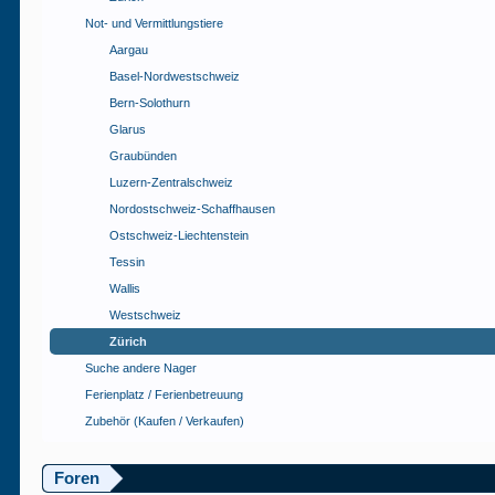
Not- und Vermittlungstiere
Aargau
Basel-Nordwestschweiz
Bern-Solothurn
Glarus
Graubünden
Luzern-Zentralschweiz
Nordostschweiz-Schaffhausen
Ostschweiz-Liechtenstein
Tessin
Wallis
Westschweiz
Zürich
Suche andere Nager
Ferienplatz / Ferienbetreuung
Zubehör (Kaufen / Verkaufen)
Foren