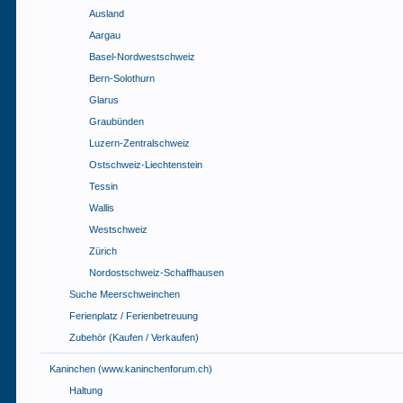
Ausland
Aargau
Basel-Nordwestschweiz
Bern-Solothurn
Glarus
Graubünden
Luzern-Zentralschweiz
Ostschweiz-Liechtenstein
Tessin
Wallis
Westschweiz
Zürich
Nordostschweiz-Schaffhausen
Suche Meerschweinchen
Ferienplatz / Ferienbetreuung
Zubehör (Kaufen / Verkaufen)
Kaninchen (www.kaninchenforum.ch)
Haltung