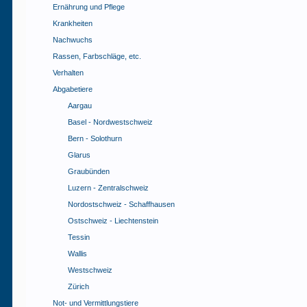
Ernährung und Pflege
Krankheiten
Nachwuchs
Rassen, Farbschläge, etc.
Verhalten
Abgabetiere
Aargau
Basel - Nordwestschweiz
Bern - Solothurn
Glarus
Graubünden
Luzern - Zentralschweiz
Nordostschweiz - Schaffhausen
Ostschweiz - Liechtenstein
Tessin
Wallis
Westschweiz
Zürich
Not- und Vermittlungstiere