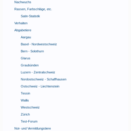
Nachwuchs
Rassen, Farbschläge, etc.
Satin-Statistik
Verhalten
Abgabetiere
Aargau
Basel - Nordwestschweiz
Bern - Solothurn
Glarus
Graubünden
Luzern - Zentralschweiz
Nordostschweiz - Schaffhausen
Ostschweiz - Liechtenstein
Tessin
Wallis
Westschweiz
Zürich
Test-Forum
Not- und Vermittlungstiere