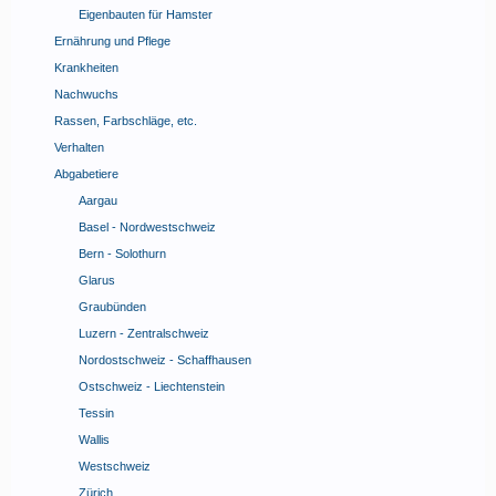
Eigenbauten für Hamster
Ernährung und Pflege
Krankheiten
Nachwuchs
Rassen, Farbschläge, etc.
Verhalten
Abgabetiere
Aargau
Basel - Nordwestschweiz
Bern - Solothurn
Glarus
Graubünden
Luzern - Zentralschweiz
Nordostschweiz - Schaffhausen
Ostschweiz - Liechtenstein
Tessin
Wallis
Westschweiz
Zürich