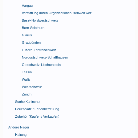
Aargau
Vermittlung durch Organisationen, schweizweit
Basel-Nordwestschweiz
Bern-Solothurn
Glarus
Graubünden
Luzern-Zentralschweiz
Nordostschweiz-Schaffhausen
Ostschweiz-Liechtenstein
Tessin
Wallis
Westschweiz
Zürich
Suche Kaninchen
Ferienplatz / Ferienbetreuung
Zubehör (Kaufen / Verkaufen)
Andere Nager
Haltung