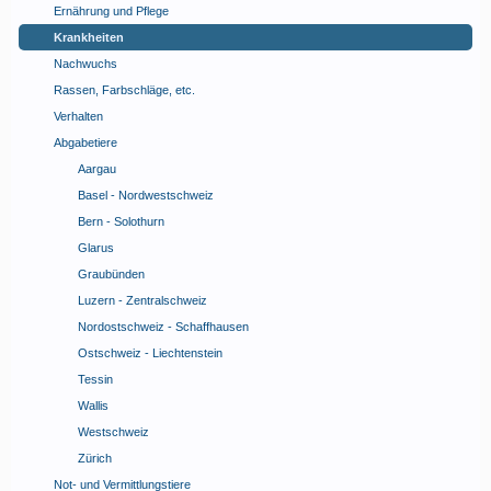
Ernährung und Pflege
Krankheiten
Nachwuchs
Rassen, Farbschläge, etc.
Verhalten
Abgabetiere
Aargau
Basel - Nordwestschweiz
Bern - Solothurn
Glarus
Graubünden
Luzern - Zentralschweiz
Nordostschweiz - Schaffhausen
Ostschweiz - Liechtenstein
Tessin
Wallis
Westschweiz
Zürich
Not- und Vermittlungstiere