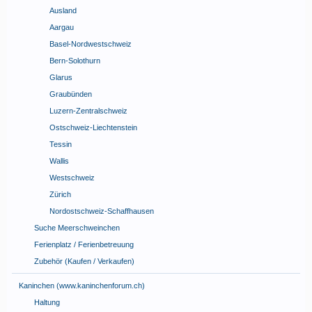
Ausland
Aargau
Basel-Nordwestschweiz
Bern-Solothurn
Glarus
Graubünden
Luzern-Zentralschweiz
Ostschweiz-Liechtenstein
Tessin
Wallis
Westschweiz
Zürich
Nordostschweiz-Schaffhausen
Suche Meerschweinchen
Ferienplatz / Ferienbetreuung
Zubehör (Kaufen / Verkaufen)
Kaninchen (www.kaninchenforum.ch)
Haltung