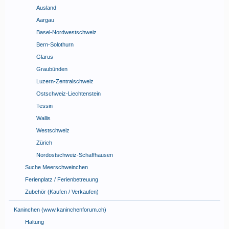
Ausland
Aargau
Basel-Nordwestschweiz
Bern-Solothurn
Glarus
Graubünden
Luzern-Zentralschweiz
Ostschweiz-Liechtenstein
Tessin
Wallis
Westschweiz
Zürich
Nordostschweiz-Schaffhausen
Suche Meerschweinchen
Ferienplatz / Ferienbetreuung
Zubehör (Kaufen / Verkaufen)
Kaninchen (www.kaninchenforum.ch)
Haltung