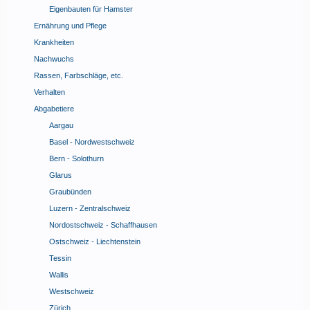
Eigenbauten für Hamster
Ernährung und Pflege
Krankheiten
Nachwuchs
Rassen, Farbschläge, etc.
Verhalten
Abgabetiere
Aargau
Basel - Nordwestschweiz
Bern - Solothurn
Glarus
Graubünden
Luzern - Zentralschweiz
Nordostschweiz - Schaffhausen
Ostschweiz - Liechtenstein
Tessin
Wallis
Westschweiz
Zürich