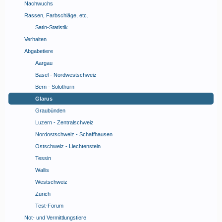
Nachwuchs
Rassen, Farbschläge, etc.
Satin-Statistik
Verhalten
Abgabetiere
Aargau
Basel - Nordwestschweiz
Bern - Solothurn
Glarus
Graubünden
Luzern - Zentralschweiz
Nordostschweiz - Schaffhausen
Ostschweiz - Liechtenstein
Tessin
Wallis
Westschweiz
Zürich
Test-Forum
Not- und Vermittlungstiere