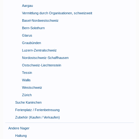
Aargau
Vermittlung durch Organisationen, schweizweit
Basel-Nordwestschweiz
Bern-Solothurn
Glarus
Graubünden
Luzern-Zentralschweiz
Nordostschweiz-Schaffhausen
Ostschweiz-Liechtenstein
Tessin
Wallis
Westschweiz
Zürich
Suche Kaninchen
Ferienplatz / Ferienbetreuung
Zubehör (Kaufen / Verkaufen)
Andere Nager
Haltung