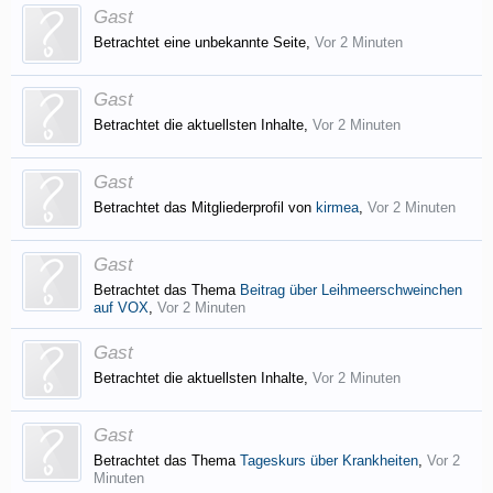
Gast
Betrachtet eine unbekannte Seite,
Vor 2 Minuten
Gast
Betrachtet die aktuellsten Inhalte,
Vor 2 Minuten
Gast
Betrachtet das Mitgliederprofil von
kirmea
,
Vor 2 Minuten
Gast
Betrachtet das Thema
Beitrag über Leihmeerschweinchen
auf VOX
,
Vor 2 Minuten
Gast
Betrachtet die aktuellsten Inhalte,
Vor 2 Minuten
Gast
Betrachtet das Thema
Tageskurs über Krankheiten
,
Vor 2
Minuten