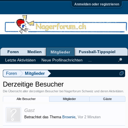
Anmelden oder registrieren
Foren
Medien
Fussball-Tippspiel
Mitglieder
Letzte Aktivitäten
Neue Profilnachrichten
...
Foren
Mitglieder
Derzeitige Besucher
Die Übersicht aller derzeitigen Besucher bei Nagerforum Schweiz und deren Aktivitäten.
Alle Besucher
Mitglieder
Gäste
Gast
Betrachtet das Thema
Brownie
,
Vor 2 Minuten