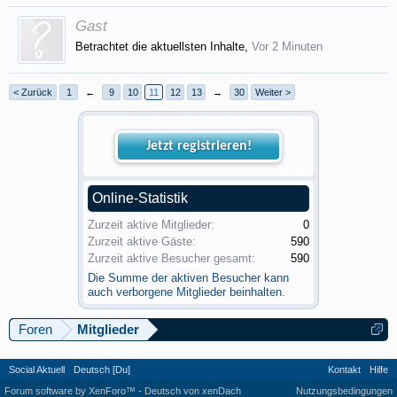
Gast
Betrachtet die aktuellsten Inhalte,
Vor 2 Minuten
< Zurück
1
←
9
10
11
12
13
→
30
Weiter >
Jetzt registrieren!
Online-Statistik
Zurzeit aktive Mitglieder:
0
Zurzeit aktive Gäste:
590
Zurzeit aktive Besucher gesamt:
590
Die Summe der aktiven Besucher kann
auch verborgene Mitglieder beinhalten.
Foren
Mitglieder
Social Aktuell
Deutsch [Du]
Kontakt
Hilfe
Forum software by XenForo™
-
Deutsch von xenDach
Nutzungsbedingungen