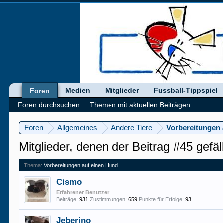
Medien
Mitglieder
Fussball-Tippspiel
Foren
Foren durchsuchen
Themen mit aktuellen Beiträgen
Foren
Allgemeines
Andere Tiere
Vorbereitungen 
Mitglieder, denen der Beitrag #45 gefäll
Thema:
Vorbereitungen auf einen Hund
Cismo
Erfahrener Benutzer
Beiträge:
931
Zustimmungen:
659
Punkte für Erfolge:
93
Jeberino