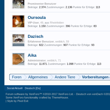
Prominenter Benutzer
Beiträge:
2.374
Zustimmungen:
2.136
Punkte für Erfolge:
113
Oursoula
VIP-User
, 49,
aus
Rheinfelden
Beiträge:
1.150
Zustimmungen:
396
Punkte für Erfolge:
83
Dazisch
Erfahrener Benutzer
, weiblich, 59
Beiträge:
822
Zustimmungen:
907
Punkte für Erfolge:
93
Aika
Administrator
, weiblich, 71
Beiträge:
11.871
Zustimmungen:
1.098
Punkte für Erfolge:
113
Foren
Allgemeines
Andere Tiere
Vorbereitungen 
Social Aktuell
Deutsch [Du]
Forum software by XenForo™
©2010-2017 XenForo Ltd.
-
Deutsch von xenDach
©201
Some XenForo functionality crafted by
ThemeHouse
.
|
Style by Pixel Exit