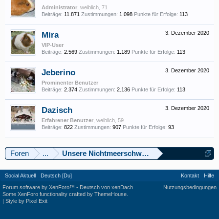
Administrator
, weiblich, 71
Beiträge:
11.871
Zustimmungen:
1.098
Punkte für Erfolge:
113
Mira
3. Dezember 2020
VIP-User
Beiträge:
2.569
Zustimmungen:
1.189
Punkte für Erfolge:
113
Jeberino
3. Dezember 2020
Prominenter Benutzer
Beiträge:
2.374
Zustimmungen:
2.136
Punkte für Erfolge:
113
Dazisch
3. Dezember 2020
Erfahrener Benutzer
, weiblich, 59
Beiträge:
822
Zustimmungen:
907
Punkte für Erfolge:
93
Foren
...
Unsere Nichtmeerschweinchen!
Social Aktuell
Deutsch [Du]
Kontakt
Hilfe
Forum software by XenForo™
-
Deutsch von xenDach
Nutzungsbedingungen
Some XenForo functionality crafted by
ThemeHouse
.
|
Style by Pixel Exit