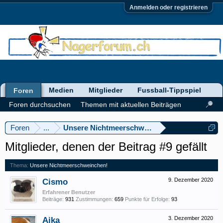
Anmelden oder registrieren
Medien
Mitglieder
Fussball-Tippspiel
Foren
Foren durchsuchen
Themen mit aktuellen Beiträgen
Foren
...
Unsere Nichtmeerschweinchen!
Mitglieder, denen der Beitrag #9 gefällt
Thema:
Unsere Nichtmeerschweinchen!
Cismo
9. Dezember 2020
Erfahrener Benutzer
Beiträge:
931
Zustimmungen:
659
Punkte für Erfolge:
93
Aika
3. Dezember 2020