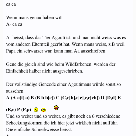
ca ca
Wenn mans genau haben will
A- ca ca
A- heisst, dass das Tier Agouti ist, und man nicht weiss was es
vom anderen Elternteil geerbt hat. Wenn mans weiss, z.B weil
Papa ein schwarzer war, kann man Aa ausschreiben.
Gene die gleich sind wie beim Wildfarbenen, werden der
Einfachheit halber nicht ausgeschrieben.
Der vollständige Gencode einer Agoutimaus würde sonst so
aussehen:
A (A a[t] a) B (B b b[c]) C (C,c[h],c[e],c,c[ch]) D (D,d) E
(E,e) P (P,p)
Und so weiter und so weiter, es gibt noch ca 6 verschiedene
Scheckungsformen die ich hier jetzt wirklich nicht aufführ.
Die einfache Schreibweisse heisst:
A-