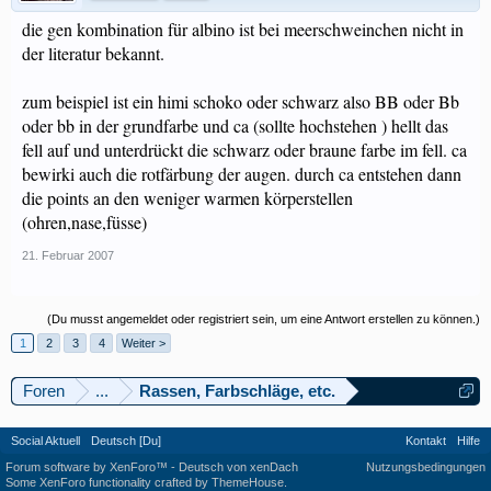
die gen kombination für albino ist bei meerschweinchen nicht in
der literatur bekannt.
zum beispiel ist ein himi schoko oder schwarz also BB oder Bb
oder bb in der grundfarbe und ca (sollte hochstehen ) hellt das
fell auf und unterdrückt die schwarz oder braune farbe im fell. ca
bewirki auch die rotfärbung der augen. durch ca entstehen dann
die points an den weniger warmen körperstellen
(ohren,nase,füsse)
21. Februar 2007
(Du musst angemeldet oder registriert sein, um eine Antwort erstellen zu können.)
1
2
3
4
Weiter >
Foren
...
Rassen, Farbschläge, etc.
Social Aktuell
Deutsch [Du]
Kontakt
Hilfe
Forum software by XenForo™
-
Deutsch von xenDach
Nutzungsbedingungen
Some XenForo functionality crafted by
ThemeHouse
.