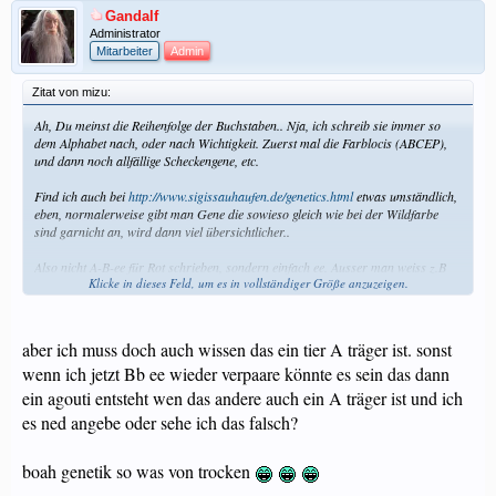
Gandalf
Administrator
Mitarbeiter
Admin
Zitat von mizu:
Ah, Du meinst die Reihenfolge der Buchstaben.. Nja, ich schreib sie immer so
dem Alphabet nach, oder nach Wichtigkeit. Zuerst mal die Farblocis (ABCEP),
und dann noch allfällige Scheckengene, etc.
Find ich auch bei
http://www.sigissauhaufen.de/genetics.html
etwas umständlich,
eben, normalerweise gibt man Gene die sowieso gleich wie bei der Wildfarbe
sind garnicht an, wird dann viel übersichtlicher..
Also nicht A-B-ee für Rot schrieben, sondern einfach ee. Ausser man weiss z.B
Klicke in dieses Feld, um es in vollständiger Größe anzuzeigen.
das Schwein trägt Choco, dann würd ich Bb ee schreiben..
Manchmal hilfts, wenn man sich vorzustellen versucht was die einzelnen Gene
eigentlich bewirken. Z.B ee verhindert, dass schwarzer Farbstoff gebildet wird.
aber ich muss doch auch wissen das ein tier A träger ist. sonst
D.H man sieht auch nicht ob das Meeri schwarz oder Agouti wäre..
wenn ich jetzt Bb ee wieder verpaare könnte es sein das dann
ein agouti entsteht wen das andere auch ein A träger ist und ich
es ned angebe oder sehe ich das falsch?
boah genetik so was von trocken