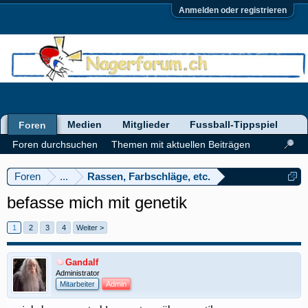
Anmelden oder registrieren
Medien
Mitglieder
Fussball-Tippspiel
Foren
Foren durchsuchen
Themen mit aktuellen Beiträgen
Foren
...
Rassen, Farbschläge, etc.
befasse mich mit genetik
1
2
3
4
Weiter >
Gandalf
Administrator
Mitarbeiter
Admin