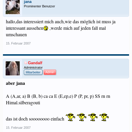
jana
Prominenter Benutzer
hallo,das interessiert mich auch,wie das möglich ist muss ja
interessant aussehen
,werde mich auf jeden fall mal
umschauen
15. Februar 2007
Gandalf
Administrator
Mitarbeiter
Admin
aber jana
A (A,ar, a) B (B, b) ca ca E (E,ep,e) P (P, pr, p) SS rn rn
Himal.silberagouti
das ist doch soooooooo einfach
15. Februar 2007