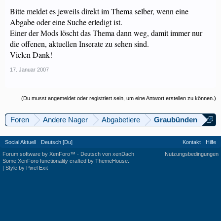
Bitte meldet es jeweils direkt im Thema selber, wenn eine
Abgabe oder eine Suche erledigt ist.
Einer der Mods löscht das Thema dann weg, damit immer nur
die offenen, aktuellen Inserate zu sehen sind.
Vielen Dank!
17. Januar 2007
(Du musst angemeldet oder registriert sein, um eine Antwort erstellen zu können.)
Foren
Andere Nager
Abgabetiere
Graubünden
Social Aktuell
Deutsch [Du]
Kontakt
Hilfe
Forum software by XenForo™
-
Deutsch von xenDach
Nutzungsbedingungen
Some XenForo functionality crafted by
ThemeHouse
.
|
Style by Pixel Exit