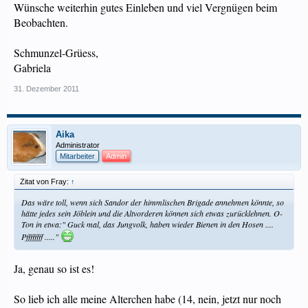
Wünsche weiterhin gutes Einleben und viel Vergnügen beim
Beobachten.
Schmunzel-Grüess,
Gabriela
31. Dezember 2011
Aika
Administrator
Mitarbeiter
Admin
Zitat von Fray:
↑
Das wäre toll, wenn sich Sandor der himmlischen Brigade annehmen könnte, so
hätte jedes sein Jöblein und die Altvorderen können sich etwas zurücklehnen. O-
Ton in etwa:" Guck mal, das Jungvolk, haben wieder Bienen in den Hosen ....
Pffffffff ....."
Ja, genau so ist es!
So lieb ich alle meine Alterchen habe (14, nein, jetzt nur noch