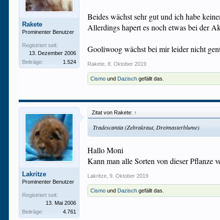
Beides wächst sehr gut und ich habe kei
Rakete
Allerdings hapert es noch etwas bei der A
Prominenter Benutzer
Registriert seit:
Gooliwoog wächst bei mir leider nicht ge
13. Dezember 2006
Beiträge:
1.524
Rakete
,
8. Oktober 2019
Cismo
und
Dazisch
gefällt das.
Zitat von Rakete:
↑
Tradescantia (Zebrakraut, Dreimasterblume)
Hallo Moni
Kann man alle Sorten von dieser Pflanze ve
Lakritze
Lakritze
,
9. Oktober 2019
Prominenter Benutzer
Cismo
und
Dazisch
gefällt das.
Registriert seit:
13. Mai 2006
Beiträge:
4.761