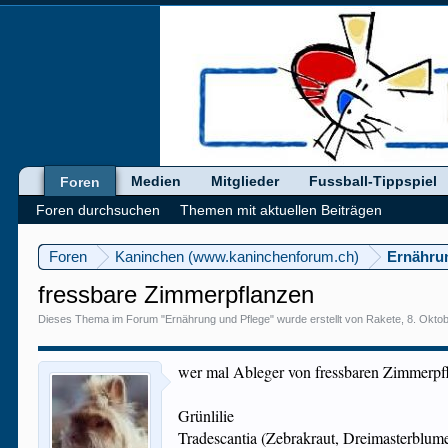
Medien
Mitglieder
Fussball-Tippspiel
Foren
Foren durchsuchen
Themen mit aktuellen Beiträgen
Foren
Kaninchen (www.kaninchenforum.ch)
Ernähru
fressbare Zimmerpflanzen
Dieses Thema im Forum "
Ernährung und Pflege
" wurde erstellt von
Rakete
,
8. Okto
wer mal Ableger von fressbaren Zimmerpfla
Grünlilie
Tradescantia (Zebrakraut, Dreimasterblum