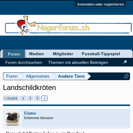
Anmelden oder registrieren
Medien
Mitglieder
Fussball-Tippspiel
Foren
Foren durchsuchen
Themen mit aktuellen Beiträgen
Foren
Allgemeines
Andere Tiere
Landschildkröten
< Zurück
1
2
3
4
Cismo
Erfahrener Benutzer