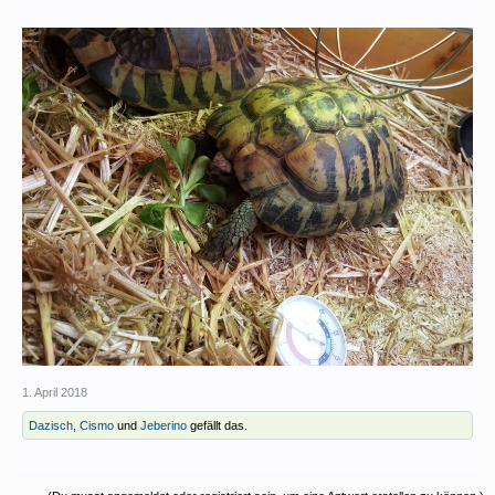
1. April 2018
Dazisch
,
Cismo
und
Jeberino
gefällt das.