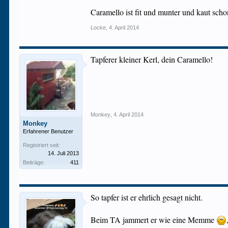
Caramello ist fit und munter und kaut sch
Locke
,
4. April 2014
Tapferer kleiner Kerl, dein Caramello!
Monkey
,
4. April 2014
Monkey
Erfahrener Benutzer
Registriert seit:
14. Juli 2013
Beiträge:
411
So tapfer ist er ehrlich gesagt nicht.
Beim TA jammert er wie eine Memme