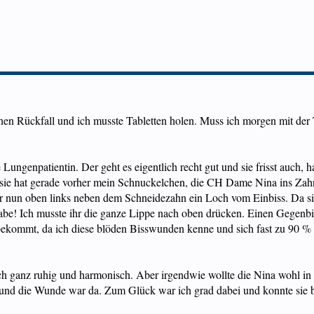
inen Rückfall und ich musste Tabletten holen. Muss ich morgen mit der
 Lungenpatientin. Der geht es eigentlich recht gut und sie frisst auc
n sie hat gerade vorher mein Schnuckelchen, die CH Dame Nina ins 
ber nun oben links neben dem Schneidezahn ein Loch vom Einbiss. Da si
abe! Ich musste ihr die ganze Lippe nach oben drücken. Einen Gegenb
 bekommt, da ich diese blöden Bisswunden kenne und sich fast zu 90 % i
ch ganz ruhig und harmonisch. Aber irgendwie wollte die Nina wohl in
rt und die Wunde war da. Zum Glück war ich grad dabei und konnte sie 