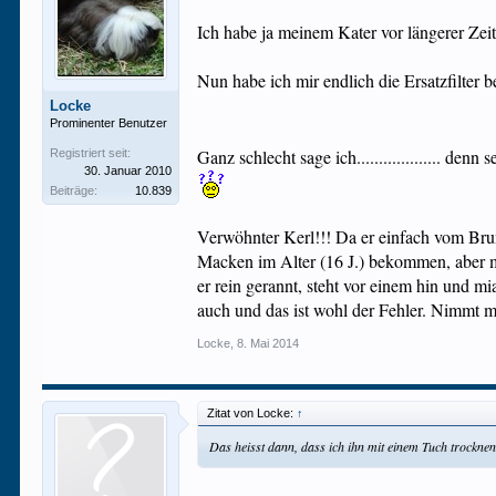
Ich habe ja meinem Kater vor längerer Zeit
Nun habe ich mir endlich die Ersatzfilter
Locke
Prominenter Benutzer
Ganz schlecht sage ich................... d
Registriert seit:
30. Januar 2010
Beiträge:
10.839
Verwöhnter Kerl!!! Da er einfach vom Brun
Macken im Alter (16 J.) bekommen, aber m
er rein gerannt, steht vor einem hin und m
auch und das ist wohl der Fehler. Nimmt 
Locke
,
8. Mai 2014
Zitat von Locke:
↑
Das heisst dann, dass ich ihn mit einem Tuch trockne