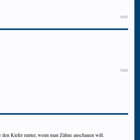
#181
#182
r den Kiefer runter, wenn man Zähne anschauen will.