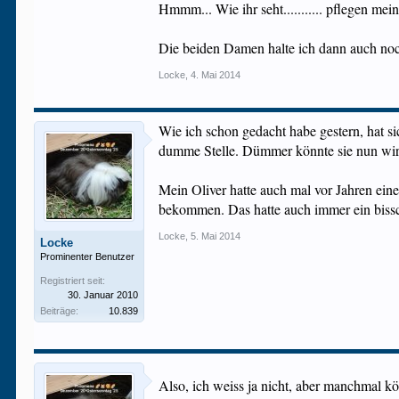
Hmmm... Wie ihr seht........... pflegen me
Die beiden Damen halte ich dann auch noc
Locke
,
4. Mai 2014
Wie ich schon gedacht habe gestern, hat si
dumme Stelle. Dümmer könnte sie nun wirk
Mein Oliver hatte auch mal vor Jahren eine
bekommen. Das hatte auch immer ein bissch
Locke
,
5. Mai 2014
Locke
Prominenter Benutzer
Registriert seit:
30. Januar 2010
Beiträge:
10.839
Also, ich weiss ja nicht, aber manchmal 