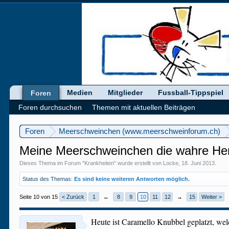
Medien
Mitglieder
Fussball-Tippspiel
Foren
Foren durchsuchen
Themen mit aktuellen Beiträgen
Foren
Meerschweinchen (www.meerschweinforum.ch)
Meine Meerschweinchen die wahre Her
Dieses Thema im Forum "
Krankheiten
" wurde erstellt von
Locke
,
18. Juni 2013
.
Status des Themas:
Es sind keine weiteren Antworten möglich.
Seite 10 von 15
< Zurück
1
←
8
9
10
11
12
→
15
Weiter >
Heute ist Caramello Knubbel geplatzt, wel