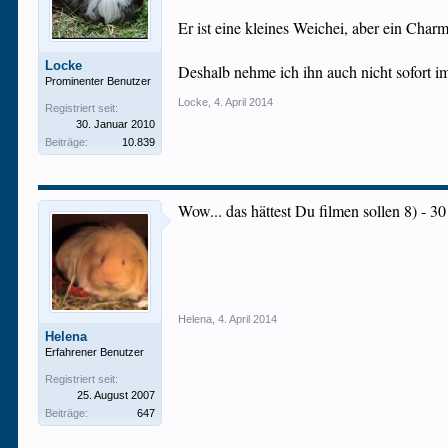
Er ist eine kleines Weichei, aber ein Charm
Locke
Deshalb nehme ich ihn auch nicht sofort im
Prominenter Benutzer
Locke
,
4. April 2014
Registriert seit:
30. Januar 2010
Beiträge:
10.839
Wow... das hättest Du filmen sollen 8) - 3
Helena
,
4. April 2014
Helena
Erfahrener Benutzer
Registriert seit:
25. August 2007
Beiträge:
647