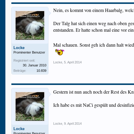
Nein, es kommt von einem Haarbalg, welche
Der Talg hat sich einen weg nach oben ges
entstanden. Er hatte schon mal eine vor e
Mal schauen. Sonst geh ich dann halt wie
Locke
Prominenter Benutzer
Registriert seit:
Locke
,
5. April 2014
30. Januar 2010
Beiträge:
10.839
Gestern ist nun auch noch der Rest des 
Ich habe es mit NaCi gespült und desinfizi
Locke
,
9. April 2014
Locke
Prominenter Benutzer