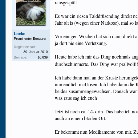
rausgespült.
Es war ein riesen Talddrüsending direkt ne
Jahr alt is (wegen einer Narkose), mal so l
Locke
Vor einigen Wochen hat sich dann direkt a
Prominenter Benutzer
ja dort nie eine Verletzung.
Registriert seit:
30. Januar 2010
Heute habe ich mir das Ding nochmals ange
Beiträge:
10.839
durchschimmerte. Das Ding war prallvoll!
Ich habe dann mal an der Kruste herumgekr
nun endlich mal lösen. Ich habe dann die 
beides zusammengewachsen. Danach war da
was raus sag ich euch!
Jetzt ist noch ca. 1/4 drin. Das habe ich n
auch an einem blöden Ort.
Er bekommt nun Medikamente von mir. Zum 