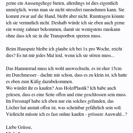
gerne ein Aussengehege bieten, allerdings ist dies eigentlich
Auch Weiss Ich Nicht Genau, Wie Gross Das Laufrad Am Besten Sein Sollte -
unmöglich, wenn man sie nicht stressfrei rausnehmen kann. Sie
Ich Habe Das übernommen, Das Ich Geschenkt Bekommen Hatte. Wie Gross Es
Ist, Kann Ich Abends Noch Nachtragen, Wenn Ich Zu Hause Bin.
kommt zwar auf die Hand, bleibt aber nicht. Rumtragen könnte
ich sie vermutlich nicht. Deshalb würde ich sie eben auch gerne
20cm Sollten Es Schon Sein Für Ein Zwerghamster
ein wenig zahmer bekommen, damit sie wenigstens rauskann
So, Dies Ist Meine Sachlage Und Nun Wüsste Ich Gerne Von Euch Erfahreneren
ohne dass ich sie in die Transportbox sperren muss.
Hamsterbesitzern, Ob Bis Jetzt Alles Läuft Wie's Sollte Oder Was Man Noch
Verbessern Könnte
Beim Hausputz bleibe ich glaube ich bei 1x pro Woche, reicht
Vielleicht Könntest Ja Mal Ein Bild Vom Gehege Und Einrichtung
dies? Es tut mir jedes Mal leid, wenn ich sie stören muss...
Reinstellen, So Kann Man Es Besser Beurteilen.
Das Hamsterrad muss ich wohl auswechseln, es ist eher 15cm
im Durchmesser - dachte mir schon, dass es zu klein ist, ich hatte
es eben zum Käfig dazubekommen.
Wo würdet ihr es kaufen? Aus Holz/Plastik? Ich habe auch
gelesen, dass es eine Seite offen und eine geschlossen sein muss.
Im Fressnapf habe ich eben nur ein solches gefunden, das
Löcher hat anstatt offen ist, was scheinbar gefährlich sein soll.
Vielleicht müsste ich es fast online kaufen - grössere Auswahl...?
Liebe Grüsse,