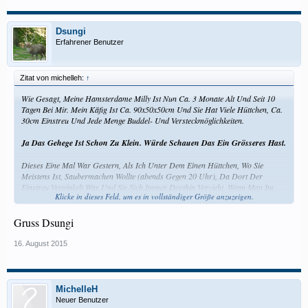
Dsungi
Erfahrener Benutzer
Zitat von michelleh:
↑
Wie Gesagt, Meine Hamsterdame Milly Ist Nun Ca. 3 Monate Alt Und Seit 10
Tagen Bei Mir. Mein Käfig Ist Ca. 90x50x50cm Und Sie Hat Viele Hüttchen, Ca.
30cm Einstreu Und Jede Menge Buddel- Und Versteckmöglichkeiten.
Ja Das Gehege Ist Schon Zu Klein. Würde Schauen Das Ein Grösseres Hast.
Dieses Eine Mal War Gestern, Als Ich Unter Dem Einen Hüttchen, Wo Sie
Meistens Ist, Saubermachen Wollte (abends Gegen 20 Uhr), Da Dort Der
Einstreu Verpinkelt War Und Sie Sich Immer Dorthin Verzieht, Wenn Man Im
Klicke in dieses Feld, um es in vollständiger Größe anzuzeigen.
Käfig Saubermacht - Bis Jetzt Wollte Ich Ihr Den Rückzugsort Lassen, Doch
Jetzt Ging Es Nicht Mehr Anders. Als Ich Dann Das Hüttchen Rausgenommen
Habe, Hat Sie Begonnen Zu Muckern Und Piepsen. Mein Freund Hat Ihr Dann
Gruss Dsungi
Zur Ablenkung Kolbenhirse Zum Knabbern Gegeben Und Sie War Dann Ruhig
Und Ist Sogar Auf Seine Hand Gekrabbelt.
16. August 2015
Kannst Froh Sein, Hast Nicht Mein Hamster, Der Beisst Wenn Die Hand In
Seinem Mehrkammerhaus Ist. Das Ist Sein Absolutes Eigentum Und Da
Duldet Er Keine Fremdlinge. Das Mit Dem Ablenken Deines Freundes Ist
MichelleH
Sicher Eine Idee. Wenn Er Aber Mal Nicht Zur Stelle Ist, Dann Würde Ich
Neuer Benutzer