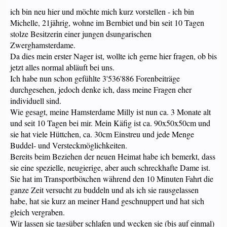
ich bin neu hier und möchte mich kurz vorstellen - ich bin
Michelle, 21jährig, wohne im Bernbiet und bin seit 10 Tagen
stolze Besitzerin einer jungen dsungarischen
Zwerghamsterdame.
Da dies mein erster Nager ist, wollte ich gerne hier fragen, ob bis
jetzt alles normal abläuft bei uns.
Ich habe nun schon gefühlte 3'536'886 Forenbeiträge
durchgesehen, jedoch denke ich, dass meine Fragen eher
individuell sind.
Wie gesagt, meine Hamsterdame Milly ist nun ca. 3 Monate alt
und seit 10 Tagen bei mir. Mein Käfig ist ca. 90x50x50cm und
sie hat viele Hüttchen, ca. 30cm Einstreu und jede Menge
Buddel- und Versteckmöglichkeiten.
Bereits beim Beziehen der neuen Heimat habe ich bemerkt, dass
sie eine spezielle, neugierige, aber auch schreckhafte Dame ist.
Sie hat im Transportböxchen während den 10 Minuten Fahrt die
ganze Zeit versucht zu buddeln und als ich sie rausgelassen
habe, hat sie kurz an meiner Hand geschnuppert und hat sich
gleich vergraben.
Wir lassen sie tagsüber schlafen und wecken sie (bis auf einmal)