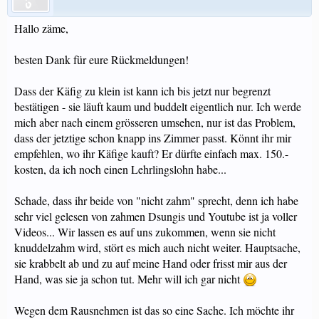
Den Hamster Rausnehmen, Sei Es Mit Der Hand Oder Sonst Mit So Ne
Kartonröhre Wo Futter Drin Ist. Weil Wenn Der Hamster Deine Hand
Hallo zäme,
Schnuppert Wo Da Sein Futter Wegnimmt Und An Ihrem Schlafplatz Rum
Macht, Wird So Nicht Zahm Und Sieht Dann Deine Hand Als Feind An.
Allerdings Würde Ich Das Haus Nicht Zu Oft Reinigen, Da Du Ja Bis 30cm
besten Dank für eure Rückmeldungen!
Streu Hast.
Ein Paar Mal, Wenn Ich Ihr Frisches Wasser Gegeben Habe, Ist Sie Auch Ohne
Dass der Käfig zu klein ist kann ich bis jetzt nur begrenzt
Futter Schnuppern Gekommen, Einmal Ist Sie Sogar Auf Die Hand Gekrabbelt
bestätigen - sie läuft kaum und buddelt eigentlich nur. Ich werde
Und Wollte Den Arm Raufrobben
mich aber nach einem grösseren umsehen, nur ist das Problem,
Na Also Geht Ja..^^
dass der jetztige schon knapp ins Zimmer passt. Könnt ihr mir
empfehlen, wo ihr Käfige kauft? Er dürfte einfach max. 150.-
Sonst Ist Sie Manchmal Eher ängstlich - Wenn Man Abends Geht Und Kurz
kosten, da ich noch einen Lehrlingslohn habe...
Putzen Möchte Und Dafür Halt Licht Braucht, Bleibt Sie Still Sitzen Und Erstarrt
Und Beobachtet Einen. Wenn Man Allerdings Nachts Geht Und Nur Mit
Indirektem Licht Zu Ihr Geht, Ist Sie Ganz Zutraulich Und Kommt Von Sich Aus
Schade, dass ihr beide von "nicht zahm" sprecht, denn ich habe
Zu Uns.
sehr viel gelesen von zahmen Dsungis und Youtube ist ja voller
Ist Dies Normal?
Videos... Wir lassen es auf uns zukommen, wenn sie nicht
Auch Da Wenn Du Teilreinigung Machst, Würde Ich Den Hamster
knuddelzahm wird, stört es mich auch nicht weiter. Hauptsache,
Rausnehmen, So Kannst Du Licht Machen Und Ungestört Arbeiten.
sie krabbelt ab und zu auf meine Hand oder frisst mir aus der
Sonst Bei Beobachtungen Oder Fütterungen ; Sonst Kleine Aufräumung
Wäre Noch Eine Idee Mit Der Led Beleuchtung, Ist Nicht Zu Hell Und
Hand, was sie ja schon tut. Mehr will ich gar nicht
Erschreckt Den Hamster Nicht:
Wegen dem Rausnehmen ist das so eine Sache. Ich möchte ihr
http://hamstergehege.blogspot.ch/2010/06/technik-im-hamsterterrarium.html