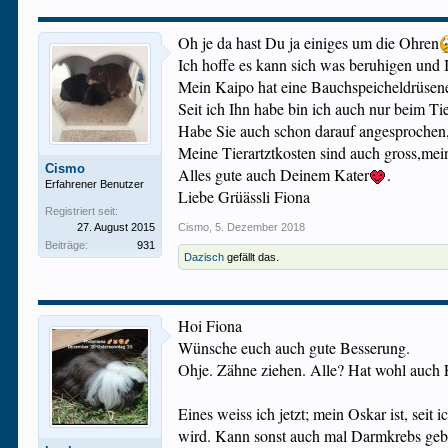
Oh je da hast Du ja einiges um die Ohren
Ich hoffe es kann sich was beruhigen und 
Mein Kaipo hat eine Bauchspeicheldrüsene
Seit ich Ihn habe bin ich auch nur beim Ti
Habe Sie auch schon darauf angesprochen,a
Meine Tierartztkosten sind auch gross,mein
Cismo
Alles gute auch Deinem Kater
.
Erfahrener Benutzer
Liebe Grüässli Fiona
Registriert seit:
27. August 2015
Cismo
,
5. Dezember 2018
Beiträge:
931
Dazisch
gefällt das.
Hoi Fiona
Wünsche euch auch gute Besserung.
Ohje. Zähne ziehen. Alle? Hat wohl auch Fo
Eines weiss ich jetzt; mein Oskar ist, se
wird. Kann sonst auch mal Darmkrebs geb