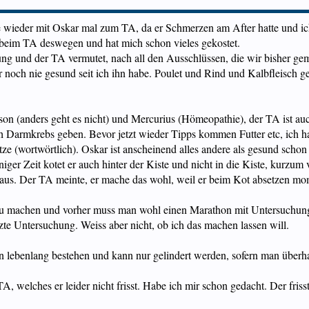
e wieder mit Oskar mal zum TA, da er Schmerzen am After hatte und ic
 beim TA deswegen und hat mich schon vieles gekostet.
g und der TA vermutet, nach all den Ausschlüssen, die wir bisher ge
noch nie gesund seit ich ihn habe. Poulet und Rind und Kalbfleisch gega
son (anders geht es nicht) und Mercurius (Hömeopathie), der TA ist a
 Darmkrebs geben. Bevor jetzt wieder Tipps kommen Futter etc, ich habe 
tze (wortwörtlich). Oskar ist anscheinend alles andere als gesund sch
er Zeit kotet er auch hinter der Kiste und nicht in die Kiste, kurzum v
n raus. Der TA meinte, er mache das wohl, weil er beim Kot absetzen 
zu machen und vorher muss man wohl einen Marathon mit Untersuchung
te Untersuchung. Weiss aber nicht, ob ich das machen lassen will.
ein lebenlang bestehen und kann nur gelindert werden, sofern man überh
welches er leider nicht frisst. Habe ich mir schon gedacht. Der frisst