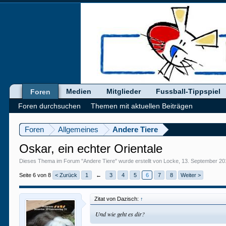
Medien
Mitglieder
Fussball-Tippspiel
Foren
Foren durchsuchen
Themen mit aktuellen Beiträgen
Foren
Allgemeines
Andere Tiere
Oskar, ein echter Orientale
Dieses Thema im Forum "
Andere Tiere
" wurde erstellt von
Locke
,
13. September 20
Seite 6 von 8
< Zurück
1
←
3
4
5
6
7
8
Weiter >
Zitat von Dazisch:
↑
Und wie geht es dir?