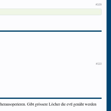
#109
#110
 herausoperieren. Gibt grössere Löcher die evtl genäht werden