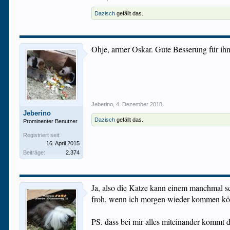
Dazisch
gefällt das.
Ohje, armer Oskar. Gute Besserung für ih
Jeberino
,
4. Dezember 2018
Jeberino
Dazisch
gefällt das.
Prominenter Benutzer
Registriert seit:
16. April 2015
Beiträge:
2.374
Ja, also die Katze kann einem manchmal sc
froh, wenn ich morgen wieder kommen könnt
PS. dass bei mir alles miteinander kommt di