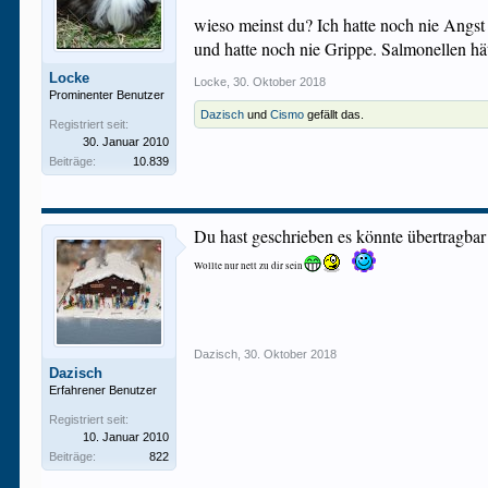
wieso meinst du? Ich hatte noch nie Angst
und hatte noch nie Grippe. Salmonellen hät
Locke
Locke
,
30. Oktober 2018
Prominenter Benutzer
Dazisch
und
Cismo
gefällt das.
Registriert seit:
30. Januar 2010
Beiträge:
10.839
Du hast geschrieben es könnte übertragbar s
Wollte nur nett zu dir sein
Dazisch
,
30. Oktober 2018
Dazisch
Erfahrener Benutzer
Registriert seit:
10. Januar 2010
Beiträge:
822