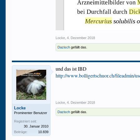
Locke
,
4. Dezember 2018
Dazisch
gefällt das.
und das ist IBD
http://www.bolligertschuor.ch/fileadmin/
Locke
,
4. Dezember 2018
Locke
Dazisch
gefällt das.
Prominenter Benutzer
Registriert seit:
30. Januar 2010
Beiträge:
10.839