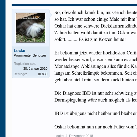
So, obwohl ich krank bin, musste ich heut
so hat. Ich war schon einige Male mit ihm
Oskar hat eine schwere Dickdarmentzündun
Zähne hatten wohl damit zu tun. Oskar war 
sofort.......... Es ist zjm Kotzen heute!
Locke
Er bekommt jetzt wieder hochdosiert Corti
Prominenter Benutzer
wieder besser wird, ansonsten kann es auch
Registriert seit:
Monatelange Abklärungen alles für die Ka
30. Januar 2010
langsam Schreikrämpfe bekommen. Seit einig
Beiträge:
10.839
geht aber nicht rein, sondern kackt hinte
Die Diagnose IBD ist nur sehr schwierig 
Darmspiegelung wäre auch möglich als letz
IBD ist übrigens nicht heilbar und bleibt 
Oskar bekommt nun nur noch Futter vom TA, 
Locke
,
4. Dezember 2018