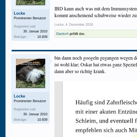
IBD kann auch was mit dem Immunsystem z
Locke
kommt anscheinend schubweise wieder zurüc
Prominenter Benutzer
Locke
,
4. Dezember 2018
Registriert seit:
30. Januar 2010
Dazisch
gefällt das.
Beiträge:
10.839
bin dann noch googeln gegangen wegen dem
ist wohl klar; Oskar hat etwas ganz Spezie
dann aber so richtig krank.
Locke
Prominenter Benutzer
Registriert seit:
30. Januar 2010
Beiträge:
10.839