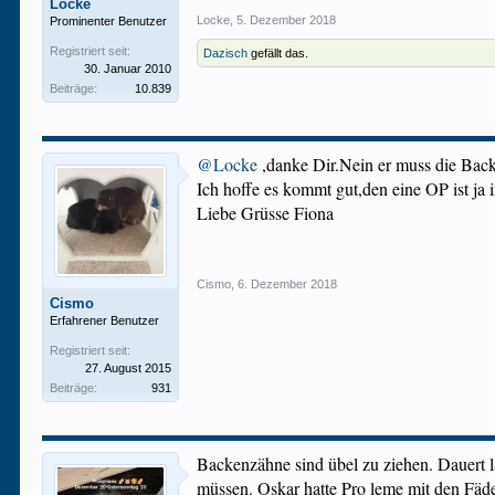
Locke
Locke
,
5. Dezember 2018
Prominenter Benutzer
Registriert seit:
Dazisch
gefällt das.
30. Januar 2010
Beiträge:
10.839
@Locke
,danke Dir.Nein er muss die Backe
Ich hoffe es kommt gut,den eine OP ist ja 
Liebe Grüsse Fiona
Cismo
,
6. Dezember 2018
Cismo
Erfahrener Benutzer
Registriert seit:
27. August 2015
Beiträge:
931
Backenzähne sind übel zu ziehen. Dauert l
müssen. Oskar hatte Pro leme mit den Fäde