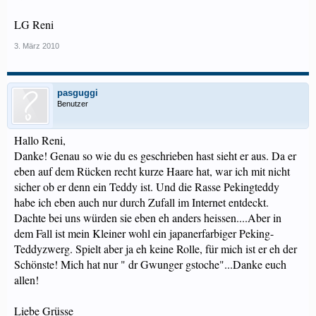
Sie haben auch das süße Gesichtchen der Teddys, sind durch das kürzere
Rückenfell aber wesentlich pflegeleichter.
LG Reni
3. März 2010
pasguggi
Benutzer
Hallo Reni,
Danke! Genau so wie du es geschrieben hast sieht er aus. Da er
eben auf dem Rücken recht kurze Haare hat, war ich mit nicht
sicher ob er denn ein Teddy ist. Und die Rasse Pekingteddy
habe ich eben auch nur durch Zufall im Internet entdeckt.
Dachte bei uns würden sie eben eh anders heissen....Aber in
dem Fall ist mein Kleiner wohl ein japanerfarbiger Peking-
Teddyzwerg. Spielt aber ja eh keine Rolle, für mich ist er eh der
Schönste! Mich hat nur " dr Gwunger gstoche"...Danke euch
allen!
Liebe Grüsse