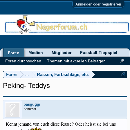
Anmelden oder registrieren
Medien
Mitglieder
Fussball-Tippspiel
Foren
Foren durchsuchen
Themen mit aktuellen Beiträgen
Foren
...
Rassen, Farbschläge, etc.
Peking- Teddys
pasguggi
Benutzer
Kennt jemand von euch diese Rasse? Oder heisst sie bei uns