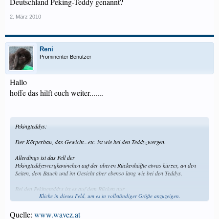
Deutschland Peking-Teddy genannt?
2. März 2010
Reni
Prominenter Benutzer
Hallo
hoffe das hilft euch weiter.......
Pekingteddys:
Der Körperbau, das Gewicht...etc. ist wie bei den Teddyzwergen.
Allerdings ist das Fell der
Pekingteddyzwergkaninchen auf der oberen Rückenhälfte etwas kürzer, an den
Seiten, dem Bauch und im Gesicht aber ebenso lang wie bei den Teddys.
Bei den Pekingteddys ist es auf dem Rücken nur
Klicke in dieses Feld, um es in vollständiger Größe anzuzeigen.
2–3 cm lang, während es am restlichen Körper wie bei den Teddyzwergen auch
eine Länge von 4-6cm hat.
Quelle:
www.wavez.at