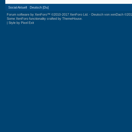
Social Aktuell
Deutsch [Du]
Forum software by XenForo™
©2010-2017 XenForo Ltd.
-
Deutsch von xenDach
©201
Some XenForo functionality crafted by
ThemeHouse
.
|
Style by Pixel Exit