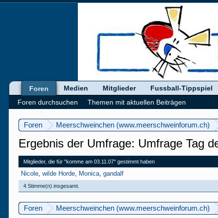
Medien
Mitglieder
Fussball-Tippspiel
Foren
Foren durchsuchen
Themen mit aktuellen Beiträgen
Foren
Meerschweinchen (www.meerschweinforum.ch)
Ergebnis der Umfrage: Umfrage Tag de
Mitglieder, die für "komme am 03.11.07" gestimmt haben
Nicole
wilde Horde
Monica
gandalf
4 Stimme(n) insgesamt.
Foren
Meerschweinchen (www.meerschweinforum.ch)