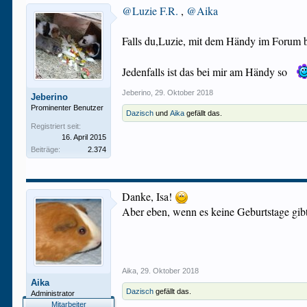
@Luzie F.R.
,
@Aika
Falls du,Luzie, mit dem Händy im Forum bis
Jedenfalls ist das bei mir am Händy so
Jeberino
,
29. Oktober 2018
Jeberino
Prominenter Benutzer
Dazisch
und
Aika
gefällt das.
Registriert seit:
16. April 2015
Beiträge:
2.374
Danke, Isa!
Aber eben, wenn es keine Geburtstage gibt,
Aika
,
29. Oktober 2018
Aika
Dazisch
gefällt das.
Administrator
Mitarbeiter