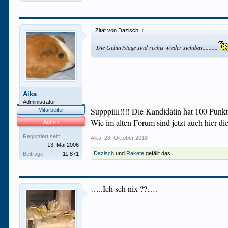
Zitat von Dazisch:
↑
Die Geburtstage sind rechts wieder sichtbar..........
Aika
Administrator
Supppiiii!!!! Die Kandidatin hat 100 Punk
Mitarbeiter
Wie im alten Forum sind jetzt auch hier di
Admin
Registriert seit:
Aika
,
28. Oktober 2018
13. Mai 2006
Dazisch
und
Rakete
gefällt das.
Beiträge:
11.871
…..Ich seh nix ??….