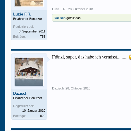
Luzie F.R.
,
28. Oktober 2018
Luzie F.R.
Dazisch
gefällt das.
Erfahrener Benutzer
Registriert seit:
8. September 2011
Beiträge:
753
Fränzi, super, das habe ich vermisst..........
Dazisch
,
28. Oktober 2018
Dazisch
Erfahrener Benutzer
Registriert seit:
10. Januar 2010
Beiträge:
822