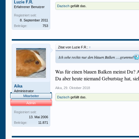
Luzie F.R.
Dazisch
gefällt das.
Erfahrener Benutzer
Registriert seit:
8. September 2011
Beiträge:
753
Zitat von Luzie F.R.:
↑
Ich sehe rechts nur den blauen Balken ….grummel
Was für einen blauen Balken meinst Du? Am
Da aber heute niemand Geburtstag hat, sie
Aika
Aika
,
29. Oktober 2018
Administrator
Mitarbeiter
Dazisch
gefällt das.
Admin
Registriert seit:
13. Mai 2006
Beiträge:
11.871