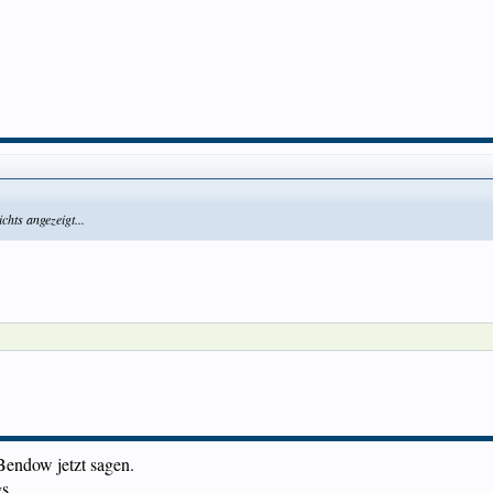
chts angezeigt...
Bendow jetzt sagen.
s .