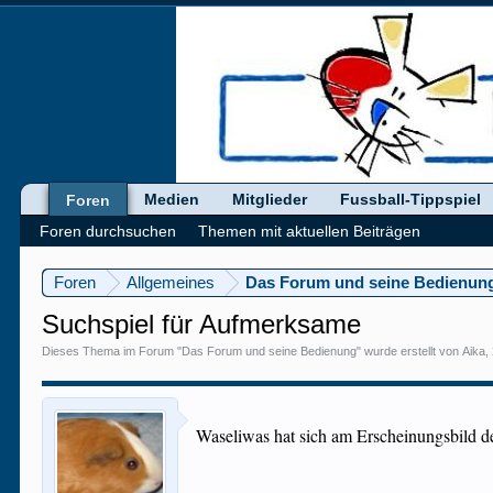
Medien
Mitglieder
Fussball-Tippspiel
Foren
Foren durchsuchen
Themen mit aktuellen Beiträgen
Foren
Allgemeines
Das Forum und seine Bedienun
Suchspiel für Aufmerksame
Dieses Thema im Forum "
Das Forum und seine Bedienung
" wurde erstellt von
Aika
,
Waseliwas hat sich am Erscheinungsbild d