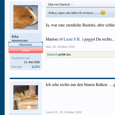
Zitat von Dazisch:
↑
Fränzi, super, das habe ich vermisst..........
Ja, war eine ziemliche Bastelei, aber schl
Aika
Marion (
@Luzie F.R.
) guggst Du rechts...
Administrator
Mitarbeiter
Aika
,
28. Oktober 2018
Admin
Dazisch
gefällt das.
Registriert seit:
13. Mai 2006
Beiträge:
11.871
Ich sehe rechts nur den blauen Balken …
Luzie F.R.
,
28. Oktober 2018