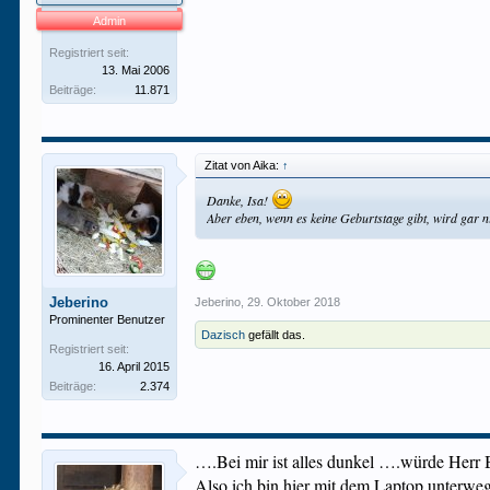
Admin
Registriert seit:
13. Mai 2006
Beiträge:
11.871
Zitat von Aika:
↑
Danke, Isa!
Aber eben, wenn es keine Geburtstage gibt, wird gar ni
Jeberino
Jeberino
,
29. Oktober 2018
Prominenter Benutzer
Dazisch
gefällt das.
Registriert seit:
16. April 2015
Beiträge:
2.374
….Bei mir ist alles dunkel ….würde Herr 
Also ich bin hier mit dem Laptop unterweg