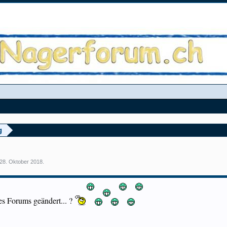
g
28. Oktober 2018
.
es Forums geändert... ?