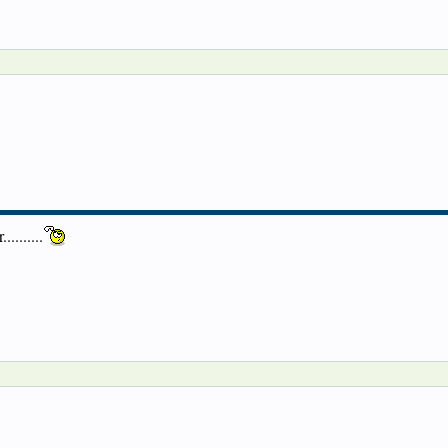
........