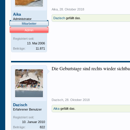
Aika
,
28. Oktober 2018
Aika
Dazisch
gefällt das.
Administrator
Mitarbeiter
Admin
Registriert seit:
13. Mai 2006
Beiträge:
11.871
Die Geburtstage sind rechts wieder sichtbar..
Dazisch
,
28. Oktober 2018
Dazisch
Aika
gefällt das.
Erfahrener Benutzer
Registriert seit:
10. Januar 2010
Beiträge:
822