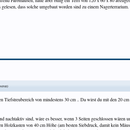
ffend Farbmäusen, hätte aber billig ein Terri von 120 x 60 x 80 abzugeb
 gelesen, dass solche umgebaut worden sind zu einem Nagerterrarium. 
strat)
en Tiefstreubereich von mindestens 30 cm .. Da wirst du mit den 20 cm
 nachtaktiv sind, wäre es besser, wenn 3 Seiten geschlossen wären und
nen Holzkasten von 40 cm Höhe (am besten Siebdruck, damit kein Mäuse