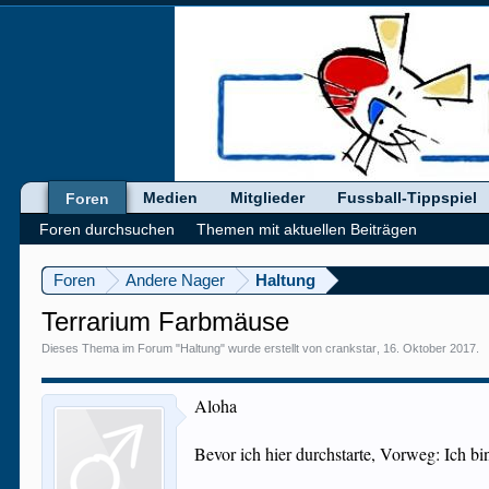
Medien
Mitglieder
Fussball-Tippspiel
Foren
Foren durchsuchen
Themen mit aktuellen Beiträgen
Foren
Andere Nager
Haltung
Terrarium Farbmäuse
Dieses Thema im Forum "
Haltung
" wurde erstellt von
crankstar
,
16. Oktober 2017
.
Aloha
Bevor ich hier durchstarte, Vorweg: Ich b