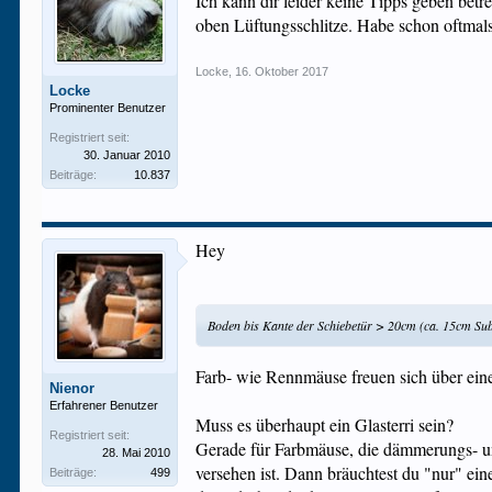
Ich kann dir leider keine Tipps geben betre
oben Lüftungsschlitze. Habe schon oftmals
Locke
,
16. Oktober 2017
Locke
Prominenter Benutzer
Registriert seit:
30. Januar 2010
Beiträge:
10.837
Hey
Boden bis Kante der Schiebetür > 20cm (ca. 15cm Sub
Farb- wie Rennmäuse freuen sich über ein
Nienor
Erfahrener Benutzer
Muss es überhaupt ein Glasterri sein?
Registriert seit:
Gerade für Farbmäuse, die dämmerungs- und
28. Mai 2010
versehen ist. Dann bräuchtest du "nur" ei
Beiträge:
499