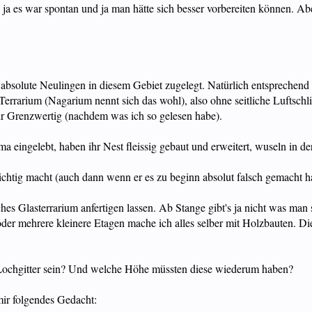
 ja es war spontan und ja man hätte sich besser vorbereiten können. Ab
bsolute Neulingen in diesem Gebiet zugelegt. Natürlich entsprechend
errarium (Nagarium nennt sich das wohl), also ohne seitliche Luftschli
ehr Grenzwertig (nachdem was ich so gelesen habe).
 eingelebt, haben ihr Nest fleissig gebaut und erweitert, wuseln in der
ichtig macht (auch dann wenn er es zu beginn absolut falsch gemacht ha
es Glasterrarium anfertigen lassen. Ab Stange gibt's ja nicht was man 
er mehrere kleinere Etagen mache ich alles selber mit Holzbauten. Die 
 Lochgitter sein? Und welche Höhe müssten diese wiederum haben?
ir folgendes Gedacht: