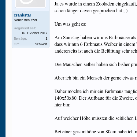
Ja es wurde in einem Zooladen eingekauft,
schon länger davon gesprochen hat ;-)
crankstar
Neuer Benutzer
Um was geht es:
Registriert seit:
16. Oktober 2017
Am Samstag haben wir uns Farbmäuse als a
Beiträge:
1
dass wir nun 6 Farbmaus Weiber in einem T
Ort:
Schweiz
andererseits ist auch die Belüftung sehr s
Die Mäuschen selber haben sich bisher prima
Aber ich bin ein Mensch der gerne etwas r
Daher möchte ich mir ein Farbmaus tauglich
140x50x80. Der Aufbaue für die Zweite, od
hier bin:
Auf welcher Höhe müssten die seitlichen
Bei einer gesamthöhe von 80cm habe ich m