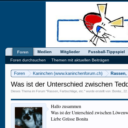
Medien
Mitglieder
Fussball-Tippspiel
Foren
Foren durchsuchen
Themen mit aktuellen Beiträgen
Foren
Kaninchen (www.kaninchenforum.ch)
Rassen, 
Was ist der Unterschied zwischen Te
Dieses Thema im Forum "
Rassen, Farbschläge, etc.
" wurde erstellt von
:Bonita:
,
22.
Hallo zusammen
Was ist der Unterschied zwischen Löwen
Liebe Grüsse Bonita