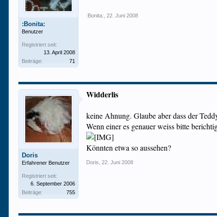
:Bonita:
,
22. Juni 2008
:Bonita:
Benutzer
Registriert seit:
13. April 2008
Beiträge:
71
Widderlis
keine Ahnung. Glaube aber dass der Teddy
Wenn einer es genauer weiss bitte berichti
Könnten etwa so aussehen?
Doris
Doris
,
22. Juni 2008
Erfahrener Benutzer
Registriert seit:
6. September 2006
Beiträge:
755