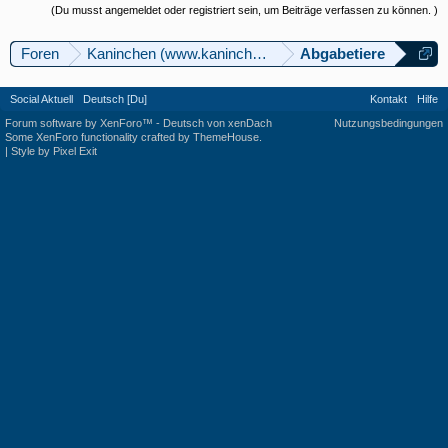
(Du musst angemeldet oder registriert sein, um Beiträge verfassen zu können. )
Foren
Kaninchen (www.kaninchenforum.ch)
Abgabetiere
Social Aktuell
Deutsch [Du]
Kontakt
Hilfe
Forum software by XenForo™
-
Deutsch von xenDach
Nutzungsbedingungen
Some XenForo functionality crafted by
ThemeHouse
.
|
Style by Pixel Exit