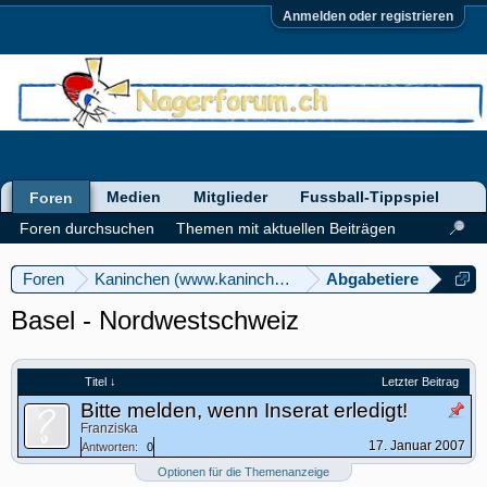
Anmelden oder registrieren
Medien
Mitglieder
Fussball-Tippspiel
Foren
Foren durchsuchen
Themen mit aktuellen Beiträgen
Foren
Kaninchen (www.kaninchenforum.ch)
Abgabetiere
Basel - Nordwestschweiz
Titel ↓
Letzter Beitrag
Bitte melden, wenn Inserat erledigt!
Franziska
17. Januar 2007
Antworten:
0
Optionen für die Themenanzeige