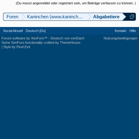
(Du musst angemeldet oder registriert sein, um Beiträge verfassen zu können. )
Foren
Kaninchen (www.kaninchenforum.ch)
Abgabetiere
Social Aktuell
Deutsch [Du]
Kontakt
Hilfe
Forum software by XenForo™
-
Deutsch von xenDach
Nutzungsbedingungen
Some XenForo functionality crafted by
ThemeHouse
.
|
Style by Pixel Exit