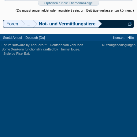
Optionen für die Themenanzeige
(Du musst angemeldet oder registriert sein, um Beiträge verfassen zu können. )
Foren
...
Not- und Vermittlungstiere
Social Aktuell
Deutsch [Du]
Kontakt
Hilfe
Forum software by XenForo™
-
Deutsch von xenDach
Nutzungsbedingungen
Some XenForo functionality crafted by
ThemeHouse
.
|
Style by Pixel Exit