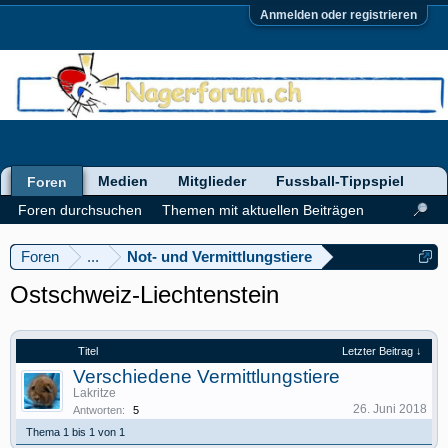
Anmelden oder registrieren
Medien
Mitglieder
Fussball-Tippspiel
Foren
Foren durchsuchen
Themen mit aktuellen Beiträgen
Foren
...
Not- und Vermittlungstiere
Ostschweiz-Liechtenstein
Titel
Letzter Beitrag ↓
Verschiedene Vermittlungstiere
Lakritze
26. Juni 2018
Antworten:
5
Thema 1 bis 1 von 1