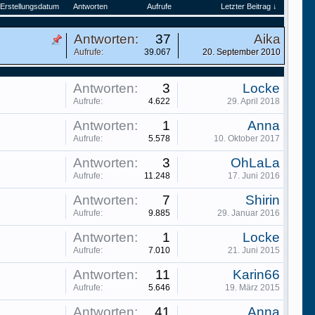
Erstellungsdatum
Antworten
Aufrufe
Letzter Beitrag ↓
Antworten:
37
Aika
Aufrufe:
39.067
20. September 2010
Antworten:
3
Locke
Aufrufe:
4.622
29. April 2018
Antworten:
1
Anna
Aufrufe:
5.578
10. Oktober 2017
Antworten:
3
OhLaLa
Aufrufe:
11.248
17. Juni 2016
Antworten:
7
Shirin
Aufrufe:
9.885
29. Januar 2016
Antworten:
1
Locke
Aufrufe:
7.010
21. Juni 2015
Antworten:
11
Karin66
Aufrufe:
5.646
19. März 2015
Antworten:
41
Anna