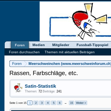
Medien
Mitglieder
Fussball-Tippspiel
Foren
Foren durchsuchen
Themen mit aktuellen Beiträgen
Foren
Meerschweinchen (www.meerschweinforum.ch
Rassen, Farbschläge, etc.
Satin-Statistik
Themen:
72
Beiträge:
241
Seite 1 von 15
1
2
3
4
5
6
→
15
Weiter >