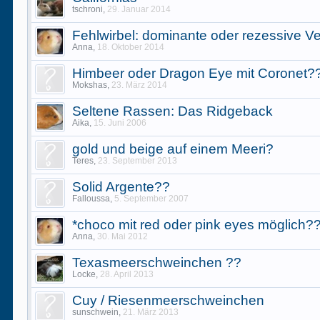
tschroni
,
29. Januar 2014
Fehlwirbel: dominante oder rezessive 
Anna
,
18. Oktober 2014
Himbeer oder Dragon Eye mit Coronet?
Mokshas
,
23. März 2014
Seltene Rassen: Das Ridgeback
Aika
,
15. Juni 2006
gold und beige auf einem Meeri?
Teres
,
23. September 2013
Solid Argente??
Falloussa
,
5. September 2007
*choco mit red oder pink eyes möglich?
Anna
,
30. Mai 2012
Texasmeerschweinchen ??
Locke
,
28. April 2013
Cuy / Riesenmeerschweinchen
sunschwein
,
21. März 2013