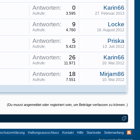
Antworten:
0
Karin66
Aufrufe:
3.595
27. Februar 2013
Antworten:
9
Locke
Aufrufe:
4.760
18. August 2012
Antworten:
5
Priska
Aufrufe:
5.423
13. Juli 2012
Antworten:
26
Karin66
Aufrufe:
11.971
20. Mai 2012
Antworten:
18
Mirjam86
Aufrufe:
7.551
10. Mai 2012
(Du musst angemeldet oder registriert sein, um Beiträge verfassen zu können. )
schutzerklärung
Haftungsausschluss
Kontakt
Hilfe
Startseite
Seitenanfang