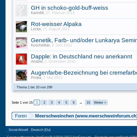
GH in schoko-gold-buff-weiss
Karin66
,
27. Februar 2013
Rot-weisser Alpaka
Locke
,
15. August 2012
Genetik, Farb- und/oder Lunkarya Semi
Kuschelbär
,
8. Juni 2012
Dapple: in Deutschland neu anerkannt
Anabel
,
3. November 2010
Augenfarbe-Bezeichnung bei cremefarb
Priska
,
7. Mai 2012
Thema 1 bis 20 von 298
Seite 1 von 15
1
2
3
4
5
6
→
15
Weiter >
Foren
Meerschweinchen (www.meerschweinforum.ch
Social Aktuell
Deutsch [Du]