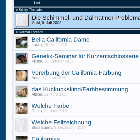
Titel
» Sticky Threads
Die Schimmel- und Dalmatiner-Problema
Gabi
,
6. Juli 2008
» Normal Threads
Bella California Dame
Locke
,
29. April 2018
Genetik-Seminar für Kurzentschlossene
Priska
,
10. Oktober 2017
Vererbung der California-Färbung
Anna
,
17. Juni 2016
das Kuckuckskind/Farbbestimmung
Alisha
,
21. April 2015
Welche Farbe
Chalu
,
21. Juni 2015
Welche Fellzeichnung
Bugs Bunny
,
9. Dezember 2014
Californias