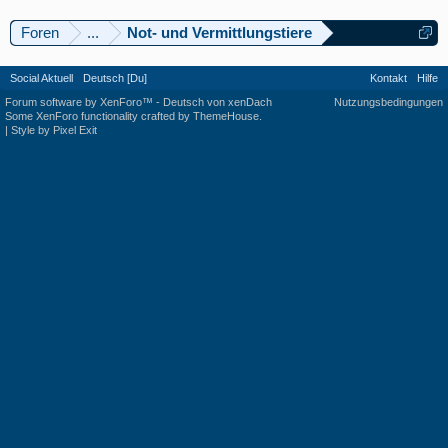
Foren
...
Not- und Vermittlungstiere
Social Aktuell
Deutsch [Du]
Kontakt
Hilfe
Forum software by XenForo™
-
Deutsch von xenDach
Nutzungsbedingungen
Some XenForo functionality crafted by
ThemeHouse
.
|
Style by Pixel Exit