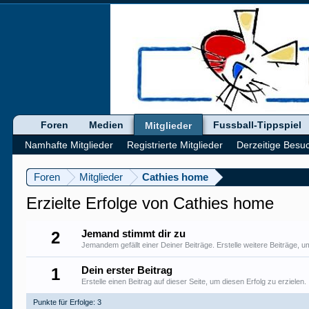
Foren
Medien
Fussball-Tippspiel
Mitglieder
Namhafte Mitglieder
Registrierte Mitglieder
Derzeitige Besu
Foren
Mitglieder
Cathies home
Erzielte Erfolge von Cathies home
2
Jemand stimmt dir zu
Jemandem gefällt einer Deiner Beiträge. Erstelle weitere Beiträge,
1
Dein erster Beitrag
Erstelle einen Beitrag auf dieser Seite, um diesen Erfolg zu erzielen.
Punkte für Erfolge: 3