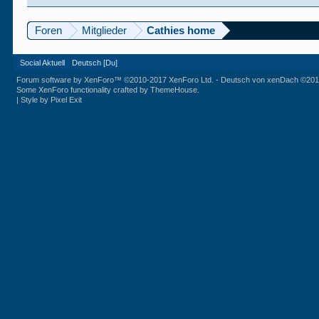
Foren
Mitglieder
Cathies home
Social Aktuell
Deutsch [Du]
Forum software by XenForo™
©2010-2017 XenForo Ltd.
-
Deutsch von xenDach
©201
Some XenForo functionality crafted by
ThemeHouse
.
|
Style by Pixel Exit