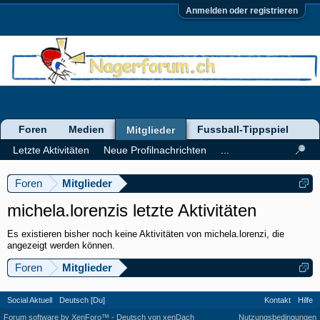
Anmelden oder registrieren
Foren
Medien
Fussball-Tippspiel
Mitglieder
Letzte Aktivitäten
Neue Profilnachrichten
...
Foren
Mitglieder
michela.lorenzis letzte Aktivitäten
Es existieren bisher noch keine Aktivitäten von michela.lorenzi, die
angezeigt werden können.
Foren
Mitglieder
Social Aktuell
Deutsch [Du]
Kontakt
Hilfe
Forum software by XenForo™
-
Deutsch von xenDach
Nutzungsbedingungen