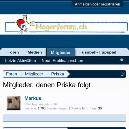
Anmelden oder registrieren
Foren
Medien
Fussball-Tippspiel
Mitglieder
Letzte Aktivitäten
Neue Profilnachrichten
...
Foren
Mitglieder
Priska
Mitglieder, denen Priska folgt
Markus
VIP-User
, männlich, 56
Beiträge:
1.793
Zustimmungen:
2
Punkte für Erfolge:
38