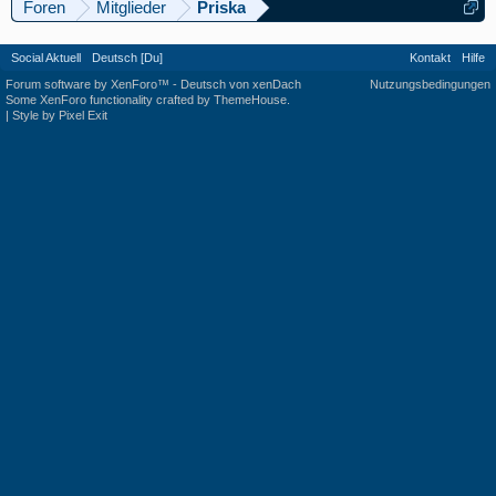
Foren
Mitglieder
Priska
Social Aktuell
Deutsch [Du]
Kontakt
Hilfe
Forum software by XenForo™
-
Deutsch von xenDach
Nutzungsbedingungen
Some XenForo functionality crafted by
ThemeHouse
.
|
Style by Pixel Exit