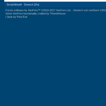
Social Aktuell
Deutsch [Du]
Forum software by XenForo™
©2010-2017 XenForo Ltd.
-
Deutsch von xenDach
©201
Some XenForo functionality crafted by
ThemeHouse
.
|
Style by Pixel Exit