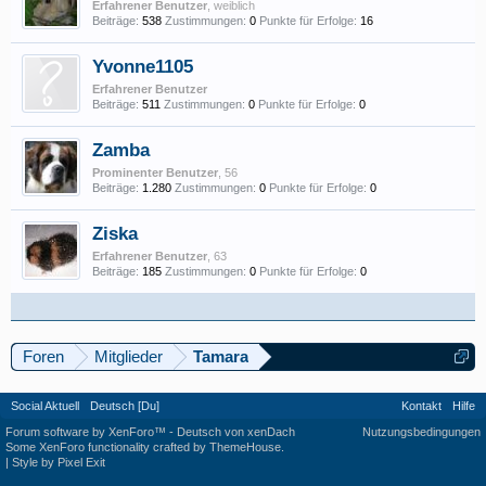
Erfahrener Benutzer
, weiblich
Beiträge:
538
Zustimmungen:
0
Punkte für Erfolge:
16
Yvonne1105
Erfahrener Benutzer
Beiträge:
511
Zustimmungen:
0
Punkte für Erfolge:
0
Zamba
Prominenter Benutzer
, 56
Beiträge:
1.280
Zustimmungen:
0
Punkte für Erfolge:
0
Ziska
Erfahrener Benutzer
, 63
Beiträge:
185
Zustimmungen:
0
Punkte für Erfolge:
0
Foren
Mitglieder
Tamara
Social Aktuell
Deutsch [Du]
Kontakt
Hilfe
Forum software by XenForo™
-
Deutsch von xenDach
Nutzungsbedingungen
Some XenForo functionality crafted by
ThemeHouse
.
|
Style by Pixel Exit