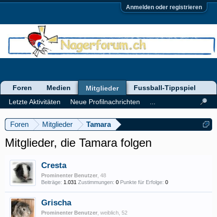
Anmelden oder registrieren
Foren
Medien
Fussball-Tippspiel
Mitglieder
Letzte Aktivitäten
Neue Profilnachrichten
...
Foren
Mitglieder
Tamara
Mitglieder, die Tamara folgen
Cresta
Prominenter Benutzer
, 48
Beiträge:
1.031
Zustimmungen:
0
Punkte für Erfolge:
0
Grischa
Prominenter Benutzer
, weiblich, 52