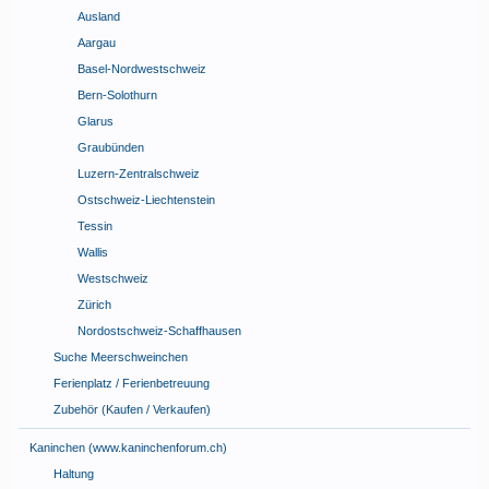
Ausland
Aargau
Basel-Nordwestschweiz
Bern-Solothurn
Glarus
Graubünden
Luzern-Zentralschweiz
Ostschweiz-Liechtenstein
Tessin
Wallis
Westschweiz
Zürich
Nordostschweiz-Schaffhausen
Suche Meerschweinchen
Ferienplatz / Ferienbetreuung
Zubehör (Kaufen / Verkaufen)
Kaninchen (www.kaninchenforum.ch)
Haltung