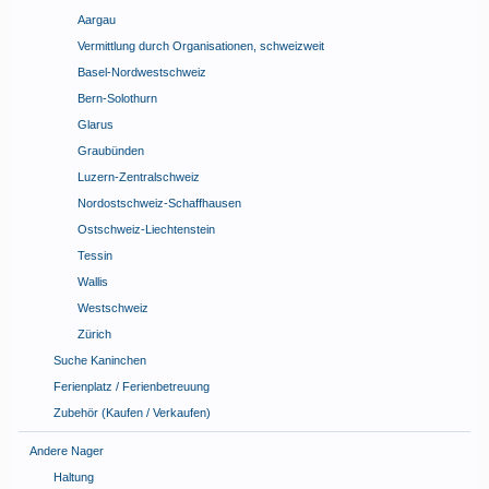
Aargau
Vermittlung durch Organisationen, schweizweit
Basel-Nordwestschweiz
Bern-Solothurn
Glarus
Graubünden
Luzern-Zentralschweiz
Nordostschweiz-Schaffhausen
Ostschweiz-Liechtenstein
Tessin
Wallis
Westschweiz
Zürich
Suche Kaninchen
Ferienplatz / Ferienbetreuung
Zubehör (Kaufen / Verkaufen)
Andere Nager
Haltung