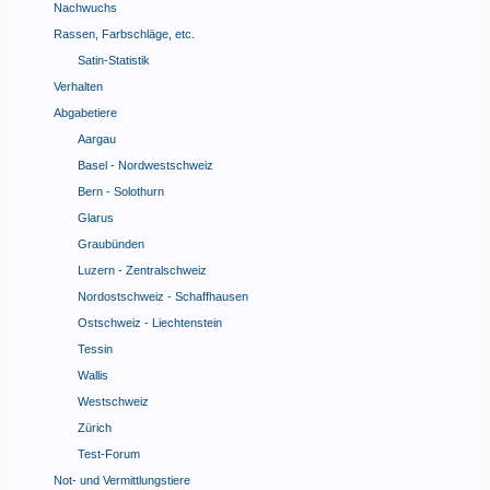
Nachwuchs
Rassen, Farbschläge, etc.
Satin-Statistik
Verhalten
Abgabetiere
Aargau
Basel - Nordwestschweiz
Bern - Solothurn
Glarus
Graubünden
Luzern - Zentralschweiz
Nordostschweiz - Schaffhausen
Ostschweiz - Liechtenstein
Tessin
Wallis
Westschweiz
Zürich
Test-Forum
Not- und Vermittlungstiere