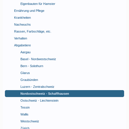
Eigenbauten für Hamster
Ernährung und Pflege
Krankheiten
Nachwuchs
Rassen, Farbschläge, etc.
Verhalten
Abgabetiere
Aargau
Basel - Nordwestschweiz
Bern - Solothurn
Glarus
Graubünden
Luzern - Zentralschweiz
Nordostschweiz - Schaffhausen
Ostschweiz - Liechtenstein
Tessin
Wallis
Westschweiz
Zürich